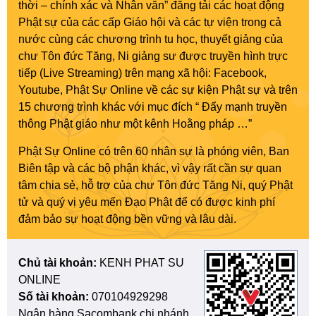
thời – chính xác và Nhân văn” đăng tải các hoạt động
Phật sự của các cấp Giáo hội và các tự viện trong cả
nước cùng các chương trình tu học, thuyết giảng của
chư Tôn đức Tăng, Ni giảng sư được truyền hình trực
tiếp (Live Streaming) trên mạng xã hội: Facebook,
Youtube, Phật Sự Online về các sự kiện Phật sự và trên
15 chương trình khác với mục đích “ Đẩy mạnh truyền
thông Phật giáo như một kênh Hoằng pháp …”
Phật Sự Online có trên 60 nhân sự là phóng viên, Ban
Biên tập và các bộ phận khác, vì vậy rất cần sự quan
tâm chia sẻ, hỗ trợ của chư Tôn đức Tăng Ni, quý Phật
tử và quý vị yêu mến Đạo Phật để có được kinh phí
đảm bảo sự hoạt động bền vững và lâu dài.
Chủ tài khoản:
KENH PHAT SU
ONLINE
Số tài khoản:
070104929298
Ngân hàng Sacombank chi nhánh