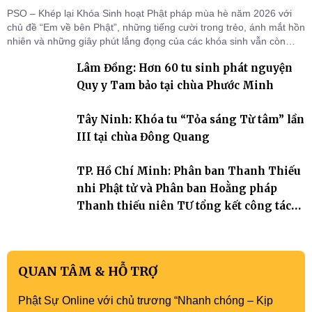
PSO – Khép lại Khóa Sinh hoạt Phật pháp mùa hè năm 2026 với
chủ đề “Em về bên Phật”, những tiếng cười trong trẻo, ánh mắt hồn
nhiên và những giây phút lắng đọng của các khóa sinh vẫn còn
đọng lại dưới mái chùa Trường Phước (xã Tân Hương, tỉnh Đồng
Lâm Đồng: Hơn 60 tu sinh phát nguyện
Tháp). Những tuần tu học ngắn ngủi nhưng đã trở thành hành
trang quý báu, gieo những hạt giống thiện l
Quy y Tam bảo tại chùa Phước Minh
Tây Ninh: Khóa tu “Tỏa sáng Từ tâm” lần
III tại chùa Đông Quang
TP. Hồ Chí Minh: Phân ban Thanh Thiếu
nhi Phật tử và Phân ban Hoằng pháp
Thanh thiếu niên TƯ tổng kết công tác
Phật sự nhiệm kỳ IX (2022 – 2027)
QUAN TÂM & HỖ TRỢ
Phật Sự Online với chủ trương “Nhanh chóng – Kịp