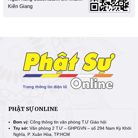
Kiên Giang
PHẬT SỰ ONLINE
Đơn vị:
Cổng thông tin văn phòng T.Ư Giáo hội
Trụ sở:
Văn phòng 2 T.Ư – GHPGVN – số 294 Nam Kỳ Khởi
Nghĩa, P. Xuân Hòa, TP.HCM