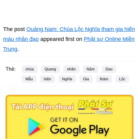
The post
Quảng Nam: Chùa Lộc Nghĩa tham gia hiến
máu nhân đạo
appeared first on
Phật sự Online Miền
Trung
.
Thẻ:
chùa
Quang
nhân
Năm
Dao
Mẫu
hiện
Nghĩa
Gia
thảm
Lộc