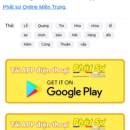
Phật sự Online Miền Trung
.
Thẻ:
Lễ
Quang
Tre
Hòa
chùa
tổ
tai
chức
bàn
Hải
hàng
đôi
Năm
Cúng
Thuận
cấp