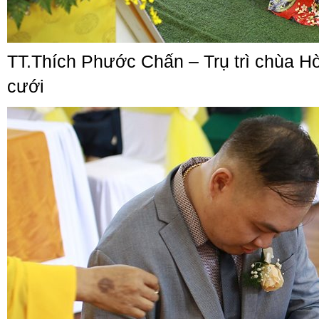
TT.Thích Phước Chấn – Trụ trì chùa Hò
cưới