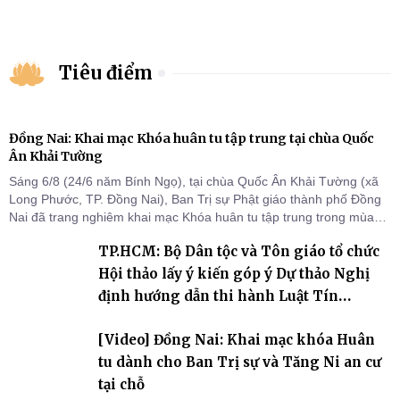
Tiêu điểm
Đồng Nai: Khai mạc Khóa huân tu tập trung tại chùa Quốc
Ân Khải Tường
Sáng 6/8 (24/6 năm Bính Ngọ), tại chùa Quốc Ân Khải Tường (xã
Long Phước, TP. Đồng Nai), Ban Trị sự Phật giáo thành phố Đồng
Nai đã trang nghiêm khai mạc Khóa huân tu tập trung trong mùa
An cư kiết hạ Phật lịch 2570 dành cho chư Tăng hành giả an cư tại
TP.HCM: Bộ Dân tộc và Tôn giáo tổ chức
chỗ khu vực VII, VIII và trường hạ chùa Quốc Ân Khải Tường.
Hội thảo lấy ý kiến góp ý Dự thảo Nghị
định hướng dẫn thi hành Luật Tín
ngưỡng, tôn giáo
[Video] Đồng Nai: Khai mạc khóa Huân
tu dành cho Ban Trị sự và Tăng Ni an cư
tại chỗ