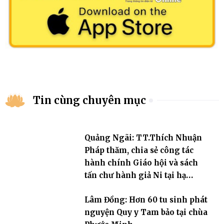
Tin cùng chuyên mục
Quảng Ngãi: TT.Thích Nhuận
Pháp thăm, chia sẻ công tác
hành chính Giáo hội và sách
tấn chư hành giả Ni tại hạ
trường an cư Phân ban Ni giới
Lâm Đồng: Hơn 60 tu sinh phát
tỉnh
nguyện Quy y Tam bảo tại chùa