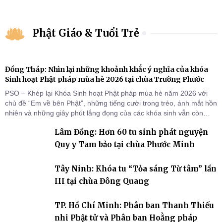
Phật Giáo & Tuổi Trẻ
Đồng Tháp: Nhìn lại những khoảnh khắc ý nghĩa của khóa
Sinh hoạt Phật pháp mùa hè 2026 tại chùa Trường Phước
PSO – Khép lại Khóa Sinh hoạt Phật pháp mùa hè năm 2026 với
chủ đề “Em về bên Phật”, những tiếng cười trong trẻo, ánh mắt hồn
nhiên và những giây phút lắng đọng của các khóa sinh vẫn còn
đọng lại dưới mái chùa Trường Phước (xã Tân Hương, tỉnh Đồng
Lâm Đồng: Hơn 60 tu sinh phát nguyện
Tháp). Những tuần tu học ngắn ngủi nhưng đã trở thành hành
trang quý báu, gieo những hạt giống thiện l
Quy y Tam bảo tại chùa Phước Minh
Tây Ninh: Khóa tu “Tỏa sáng Từ tâm” lần
III tại chùa Đông Quang
TP. Hồ Chí Minh: Phân ban Thanh Thiếu
nhi Phật tử và Phân ban Hoằng pháp