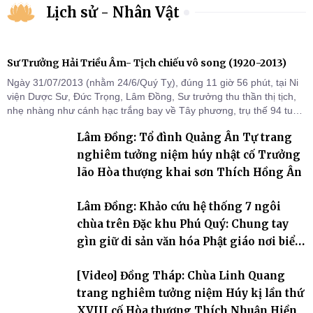
Lịch sử - Nhân Vật
Sư Trưởng Hải Triều Âm- Tịch chiếu vô song (1920-2013)
Ngày 31/07/2013 (nhằm 24/6/Quý Tỵ), đúng 11 giờ 56 phút, tại Ni
viện Dược Sư, Đức Trọng, Lâm Đồng, Sư trưởng thu thần thị tịch,
nhẹ nhàng như cánh hạc trắng bay về Tây phương, trụ thế 94 tuổi
đời, 60 hạ lạp.
Lâm Đồng: Tổ đình Quảng Ân Tự trang
nghiêm tưởng niệm húy nhật cố Trưởng
lão Hòa thượng khai sơn Thích Hồng Ân
Lâm Đồng: Khảo cứu hệ thống 7 ngôi
chùa trên Đặc khu Phú Quý: Chung tay
gìn giữ di sản văn hóa Phật giáo nơi biển
đảo
[Video] Đồng Tháp: Chùa Linh Quang
trang nghiêm tưởng niệm Húy kị lần thứ
XVIII cố Hòa thượng Thích Nhuận Hiền