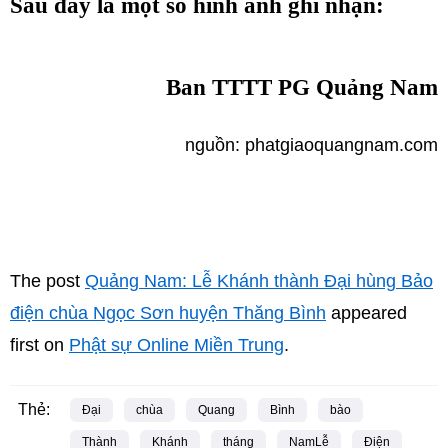
Sau đây là một số hình ảnh ghi nhận:
Ban TTTT PG Quảng Nam
nguồn: phatgiaoquangnam.com
The post
Quảng Nam: Lễ Khánh thành Đại hùng Bảo
điện chùa Ngọc Sơn huyện Thăng Bình
appeared
first on
Phật sự Online Miền Trung
.
Thẻ:
Đại
chùa
Quang
Bình
bào
Thành
Khánh
tháng
NamLễ
Điện