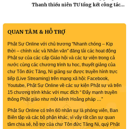
Thanh thiếu niên TƯ tổng kết công tác
Phật sự nhiệm kỳ IX (2022 – 2027)
QUAN TÂM & HỖ TRỢ
Phật Sự Online với chủ trương “Nhanh chóng – Kịp
thời – chính xác và Nhân văn” đăng tải các hoạt động
Phật sự của các cấp Giáo hội và các tự viện trong cả
nước cùng các chương trình tu học, thuyết giảng của
chư Tôn đức Tăng, Ni giảng sư được truyền hình trực
tiếp (Live Streaming) trên mạng xã hội: Facebook,
Youtube, Phật Sự Online về các sự kiện Phật sự và trên
15 chương trình khác với mục đích “ Đẩy mạnh truyền
thông Phật giáo như một kênh Hoằng pháp …”
Phật Sự Online có trên 60 nhân sự là phóng viên, Ban
Biên tập và các bộ phận khác, vì vậy rất cần sự quan
tâm chia sẻ, hỗ trợ của chư Tôn đức Tăng Ni, quý Phật