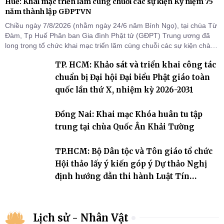
Huế: Khai mạc triển lãm cùng chuỗi các sự kiện Kỷ niệm 75
năm thành lập GĐPTVN
Chiều ngày 7/8/2026 (nhằm ngày 24/6 năm Bính Ngọ), tại chùa Từ
Đàm, Tp Huế Phân ban Gia đình Phật tử (GĐPT) Trung ương đã
long trọng tổ chức khai mạc triển lãm cùng chuỗi các sự kiện chào
mừng Kỷ niệm 75 năm thành lập GĐPTVN.
TP. HCM: Khảo sát và triển khai công tác
chuẩn bị Đại hội Đại biểu Phật giáo toàn
quốc lần thứ X, nhiệm kỳ 2026-2031
Đồng Nai: Khai mạc Khóa huân tu tập
trung tại chùa Quốc Ân Khải Tường
TP.HCM: Bộ Dân tộc và Tôn giáo tổ chức
Hội thảo lấy ý kiến góp ý Dự thảo Nghị
định hướng dẫn thi hành Luật Tín
ngưỡng, tôn giáo
Lịch sử - Nhân Vật