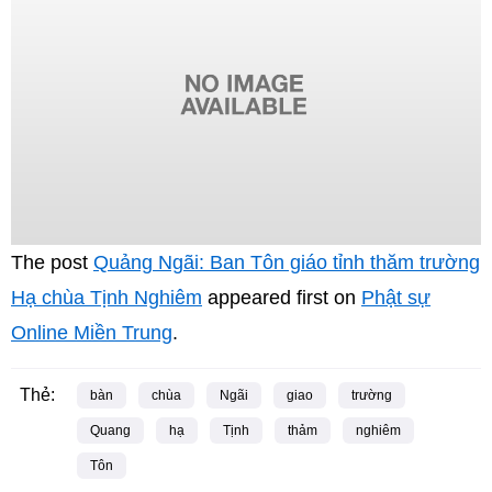
The post
Quảng Ngãi: Ban Tôn giáo tỉnh thăm trường
Hạ chùa Tịnh Nghiêm
appeared first on
Phật sự
Online Miền Trung
.
Thẻ:
bàn
chùa
Ngãi
giao
trường
Quang
hạ
Tịnh
thảm
nghiêm
Tôn