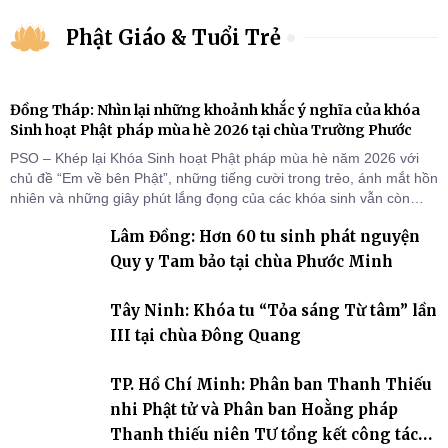
Phật Giáo & Tuổi Trẻ
Đồng Tháp: Nhìn lại những khoảnh khắc ý nghĩa của khóa
Sinh hoạt Phật pháp mùa hè 2026 tại chùa Trường Phước
PSO – Khép lại Khóa Sinh hoạt Phật pháp mùa hè năm 2026 với
chủ đề “Em về bên Phật”, những tiếng cười trong trẻo, ánh mắt hồn
nhiên và những giây phút lắng đọng của các khóa sinh vẫn còn
đọng lại dưới mái chùa Trường Phước (xã Tân Hương, tỉnh Đồng
Lâm Đồng: Hơn 60 tu sinh phát nguyện
Tháp). Những tuần tu học ngắn ngủi nhưng đã trở thành hành
trang quý báu, gieo những hạt giống thiện l
Quy y Tam bảo tại chùa Phước Minh
Tây Ninh: Khóa tu “Tỏa sáng Từ tâm” lần
III tại chùa Đông Quang
TP. Hồ Chí Minh: Phân ban Thanh Thiếu
nhi Phật tử và Phân ban Hoằng pháp
Thanh thiếu niên TƯ tổng kết công tác