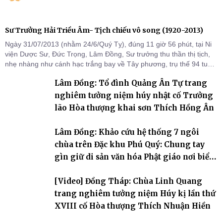
Sư Trưởng Hải Triều Âm- Tịch chiếu vô song (1920-2013)
Ngày 31/07/2013 (nhằm 24/6/Quý Tỵ), đúng 11 giờ 56 phút, tại Ni
viện Dược Sư, Đức Trọng, Lâm Đồng, Sư trưởng thu thần thị tịch,
nhẹ nhàng như cánh hạc trắng bay về Tây phương, trụ thế 94 tuổi
đời, 60 hạ lạp.
Lâm Đồng: Tổ đình Quảng Ân Tự trang
nghiêm tưởng niệm húy nhật cố Trưởng
lão Hòa thượng khai sơn Thích Hồng Ân
Lâm Đồng: Khảo cứu hệ thống 7 ngôi
chùa trên Đặc khu Phú Quý: Chung tay
gìn giữ di sản văn hóa Phật giáo nơi biển
đảo
[Video] Đồng Tháp: Chùa Linh Quang
trang nghiêm tưởng niệm Húy kị lần thứ
XVIII cố Hòa thượng Thích Nhuận Hiền