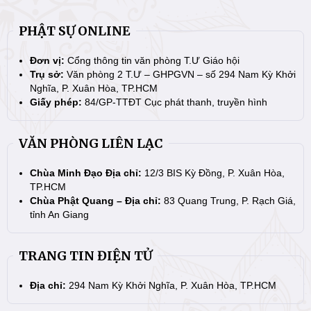
PHẬT SỰ ONLINE
Đơn vị:
Cổng thông tin văn phòng T.Ư Giáo hội
Trụ sở:
Văn phòng 2 T.Ư – GHPGVN – số 294 Nam Kỳ Khởi
Nghĩa, P. Xuân Hòa, TP.HCM
Giấy phép:
84/GP-TTĐT Cục phát thanh, truyền hình
VĂN PHÒNG LIÊN LẠC
Chùa Minh Đạo Địa chỉ:
12/3 BIS Kỳ Đồng, P. Xuân Hòa,
TP.HCM
Chùa Phật Quang – Địa chỉ:
83 Quang Trung, P. Rạch Giá,
tỉnh An Giang
TRANG TIN ĐIỆN TỬ
Địa chỉ:
294 Nam Kỳ Khởi Nghĩa, P. Xuân Hòa, TP.HCM