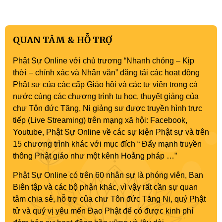
Phật sự nhiệm kỳ IX (2022 – 2027)
QUAN TÂM & HỖ TRỢ
Phật Sự Online với chủ trương “Nhanh chóng – Kịp
thời – chính xác và Nhân văn” đăng tải các hoạt động
Phật sự của các cấp Giáo hội và các tự viện trong cả
nước cùng các chương trình tu học, thuyết giảng của
chư Tôn đức Tăng, Ni giảng sư được truyền hình trực
tiếp (Live Streaming) trên mạng xã hội: Facebook,
Youtube, Phật Sự Online về các sự kiện Phật sự và trên
15 chương trình khác với mục đích “ Đẩy mạnh truyền
thông Phật giáo như một kênh Hoằng pháp …”
Phật Sự Online có trên 60 nhân sự là phóng viên, Ban
Biên tập và các bộ phận khác, vì vậy rất cần sự quan
tâm chia sẻ, hỗ trợ của chư Tôn đức Tăng Ni, quý Phật
tử và quý vị yêu mến Đạo Phật để có được kinh phí