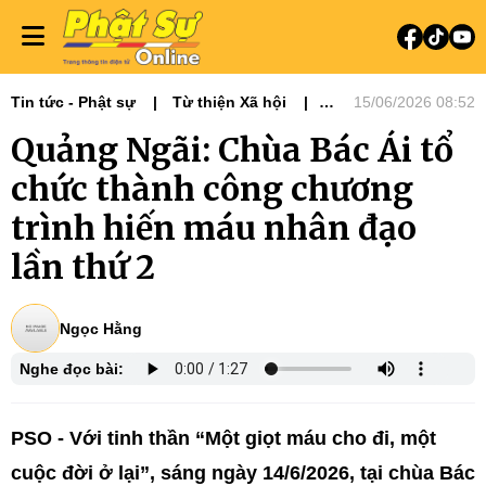
Tin tức - Phật sự
Từ thiện Xã hội
15/06/2026 08:52
Phật sự miền Trung
Quảng Ngãi: Chùa Bác Ái tổ
chức thành công chương
trình hiến máu nhân đạo
lần thứ 2
Ngọc Hằng
Nghe đọc bài:
PSO - Với tinh thần “Một giọt máu cho đi, một
cuộc đời ở lại”, sáng ngày 14/6/2026, tại chùa Bác