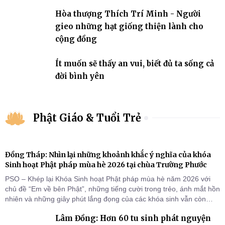
Hòa thượng Thích Trí Minh - Người
gieo những hạt giống thiện lành cho
cộng đồng
Ít muốn sẽ thấy an vui, biết đủ ta sống cả
đời bình yên
Phật Giáo & Tuổi Trẻ
Đồng Tháp: Nhìn lại những khoảnh khắc ý nghĩa của khóa
Sinh hoạt Phật pháp mùa hè 2026 tại chùa Trường Phước
PSO – Khép lại Khóa Sinh hoạt Phật pháp mùa hè năm 2026 với
chủ đề “Em về bên Phật”, những tiếng cười trong trẻo, ánh mắt hồn
nhiên và những giây phút lắng đọng của các khóa sinh vẫn còn
đọng lại dưới mái chùa Trường Phước (xã Tân Hương, tỉnh Đồng
Lâm Đồng: Hơn 60 tu sinh phát nguyện
Tháp). Những tuần tu học ngắn ngủi nhưng đã trở thành hành