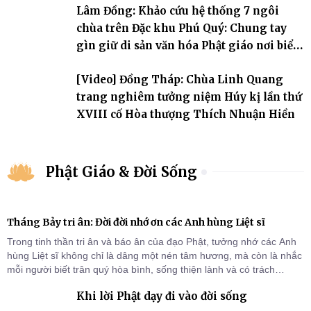
Lâm Đồng: Khảo cứu hệ thống 7 ngôi
chùa trên Đặc khu Phú Quý: Chung tay
gìn giữ di sản văn hóa Phật giáo nơi biển
đảo
[Video] Đồng Tháp: Chùa Linh Quang
trang nghiêm tưởng niệm Húy kị lần thứ
XVIII cố Hòa thượng Thích Nhuận Hiền
Phật Giáo & Đời Sống
Tháng Bảy tri ân: Đời đời nhớ ơn các Anh hùng Liệt sĩ
Trong tinh thần tri ân và báo ân của đạo Phật, tưởng nhớ các Anh
hùng Liệt sĩ không chỉ là dâng một nén tâm hương, mà còn là nhắc
mỗi người biết trân quý hòa bình, sống thiện lành và có trách
nhiệm với quê hương, đất nước.
Khi lời Phật dạy đi vào đời sống