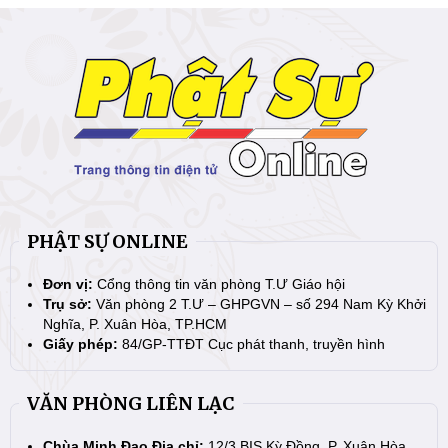
PHẬT SỰ ONLINE
Đơn vị:
Cổng thông tin văn phòng T.Ư Giáo hội
Trụ sở:
Văn phòng 2 T.Ư – GHPGVN – số 294 Nam Kỳ Khởi
Nghĩa, P. Xuân Hòa, TP.HCM
Giấy phép:
84/GP-TTĐT Cục phát thanh, truyền hình
VĂN PHÒNG LIÊN LẠC
Chùa Minh Đạo Địa chỉ:
12/3 BIS Kỳ Đồng, P. Xuân Hòa,