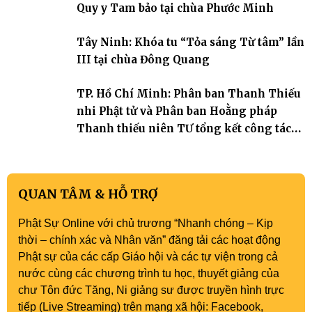
trang quý báu, gieo những hạt giống thiện l
Quy y Tam bảo tại chùa Phước Minh
Tây Ninh: Khóa tu “Tỏa sáng Từ tâm” lần
III tại chùa Đông Quang
TP. Hồ Chí Minh: Phân ban Thanh Thiếu
nhi Phật tử và Phân ban Hoằng pháp
Thanh thiếu niên TƯ tổng kết công tác
Phật sự nhiệm kỳ IX (2022 – 2027)
QUAN TÂM & HỖ TRỢ
Phật Sự Online với chủ trương “Nhanh chóng – Kịp
thời – chính xác và Nhân văn” đăng tải các hoạt động
Phật sự của các cấp Giáo hội và các tự viện trong cả
nước cùng các chương trình tu học, thuyết giảng của
chư Tôn đức Tăng, Ni giảng sư được truyền hình trực
tiếp (Live Streaming) trên mạng xã hội: Facebook,