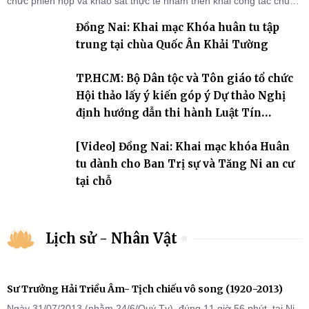
chức phiên họp và khảo sát thực tế nhằm triển khai công tác chuẩn
bị Đại hội Đại biểu Phật giáo toàn quốc lần thứ X, nhiệm kỳ 2026-
Đồng Nai: Khai mạc Khóa huân tu tập
2031.
trung tại chùa Quốc Ân Khải Tường
TP.HCM: Bộ Dân tộc và Tôn giáo tổ chức
Hội thảo lấy ý kiến góp ý Dự thảo Nghị
định hướng dẫn thi hành Luật Tín
ngưỡng, tôn giáo
[Video] Đồng Nai: Khai mạc khóa Huân
tu dành cho Ban Trị sự và Tăng Ni an cư
tại chỗ
Lịch sử - Nhân Vật
Sư Trưởng Hải Triều Âm- Tịch chiếu vô song (1920-2013)
Ngày 31/07/2013 (nhằm 24/6/Quý Tỵ), đúng 11 giờ 56 phút, tại Ni