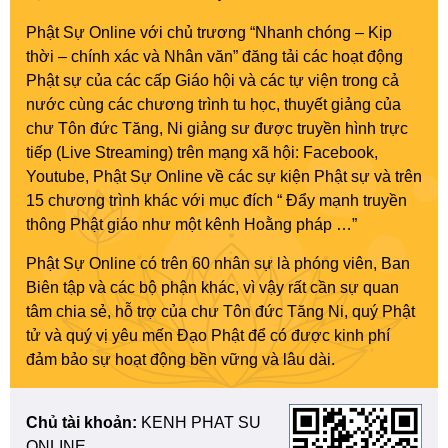
Phật Sự Online với chủ trương “Nhanh chóng – Kịp
thời – chính xác và Nhân văn” đăng tải các hoạt động
Phật sự của các cấp Giáo hội và các tự viện trong cả
nước cùng các chương trình tu học, thuyết giảng của
chư Tôn đức Tăng, Ni giảng sư được truyền hình trực
tiếp (Live Streaming) trên mạng xã hội: Facebook,
Youtube, Phật Sự Online về các sự kiện Phật sự và trên
15 chương trình khác với mục đích “ Đẩy mạnh truyền
thông Phật giáo như một kênh Hoằng pháp …”
Phật Sự Online có trên 60 nhân sự là phóng viên, Ban
Biên tập và các bộ phận khác, vì vậy rất cần sự quan
tâm chia sẻ, hỗ trợ của chư Tôn đức Tăng Ni, quý Phật
tử và quý vị yêu mến Đạo Phật để có được kinh phí
đảm bảo sự hoạt động bền vững và lâu dài.
Chủ tài khoản:
KENH PHAT SU
ONLINE