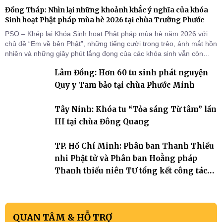
Đồng Tháp: Nhìn lại những khoảnh khắc ý nghĩa của khóa
Sinh hoạt Phật pháp mùa hè 2026 tại chùa Trường Phước
PSO – Khép lại Khóa Sinh hoạt Phật pháp mùa hè năm 2026 với
chủ đề “Em về bên Phật”, những tiếng cười trong trẻo, ánh mắt hồn
nhiên và những giây phút lắng đọng của các khóa sinh vẫn còn
đọng lại dưới mái chùa Trường Phước (xã Tân Hương, tỉnh Đồng
Lâm Đồng: Hơn 60 tu sinh phát nguyện
Tháp). Những tuần tu học ngắn ngủi nhưng đã trở thành hành
trang quý báu, gieo những hạt giống thiện l
Quy y Tam bảo tại chùa Phước Minh
Tây Ninh: Khóa tu “Tỏa sáng Từ tâm” lần
III tại chùa Đông Quang
TP. Hồ Chí Minh: Phân ban Thanh Thiếu
nhi Phật tử và Phân ban Hoằng pháp
Thanh thiếu niên TƯ tổng kết công tác
Phật sự nhiệm kỳ IX (2022 – 2027)
QUAN TÂM & HỖ TRỢ