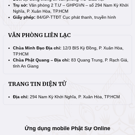
Trụ sở:
Văn phòng 2 T.Ư – GHPGVN – số 294 Nam Kỳ Khởi
Nghĩa, P. Xuân Hòa, TP.HCM
Giấy phép:
84/GP-TTĐT Cục phát thanh, truyền hình
VĂN PHÒNG LIÊN LẠC
Chùa Minh Đạo Địa chỉ:
12/3 BIS Kỳ Đồng, P. Xuân Hòa,
TP.HCM
Chùa Phật Quang – Địa chỉ:
83 Quang Trung, P. Rạch Giá,
tỉnh An Giang
TRANG TIN ĐIỆN TỬ
Địa chỉ:
294 Nam Kỳ Khởi Nghĩa, P. Xuân Hòa, TP.HCM
Ứng dụng mobile Phật Sự Online