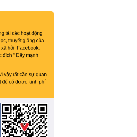
nhiệm kỳ IX (2022 – 2027)
g tải các hoạt động
ọc, thuyết giảng của
 xã hội: Facebook,
c đích “ Đẩy mạnh
vì vậy rất cần sự quan
t để có được kinh phí