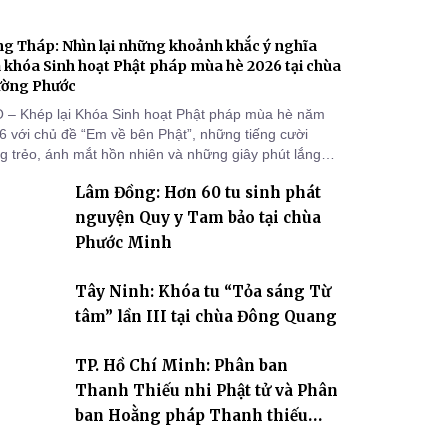
g Tháp: Nhìn lại những khoảnh khắc ý nghĩa
 khóa Sinh hoạt Phật pháp mùa hè 2026 tại chùa
ường Phước
 – Khép lại Khóa Sinh hoạt Phật pháp mùa hè năm
6 với chủ đề “Em về bên Phật”, những tiếng cười
ng trẻo, ánh mắt hồn nhiên và những giây phút lắng
g của các khóa sinh vẫn còn đọng lại dưới mái chùa
Lâm Đồng: Hơn 60 tu sinh phát
ờng Phước (xã Tân Hương, tỉnh Đồng Tháp). Những
n tu học ngắn ngủi nhưng đã trở thành hành trang quý
nguyện Quy y Tam bảo tại chùa
, gieo những hạt giống thiện l
Phước Minh
Tây Ninh: Khóa tu “Tỏa sáng Từ
tâm” lần III tại chùa Đông Quang
TP. Hồ Chí Minh: Phân ban
Thanh Thiếu nhi Phật tử và Phân
ban Hoằng pháp Thanh thiếu
niên TƯ tổng kết công tác Phật sự