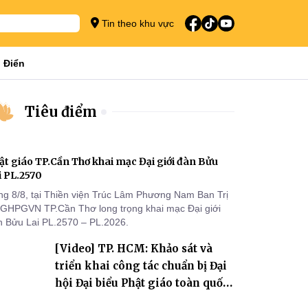
Tin theo khu vực
 Điển
Tiêu điểm
ật giáo TP.Cần Thơ khai mạc Đại giới đàn Bửu
i PL.2570
ng 8/8, tại Thiền viện Trúc Lâm Phương Nam Ban Trị
 GHPGVN TP.Cần Thơ long trọng khai mạc Đại giới
n Bửu Lai PL.2570 – PL.2026.
[Video] TP. HCM: Khảo sát và
triển khai công tác chuẩn bị Đại
hội Đại biểu Phật giáo toàn quốc
lần thứ X, nhiệm kỳ 2026-2031