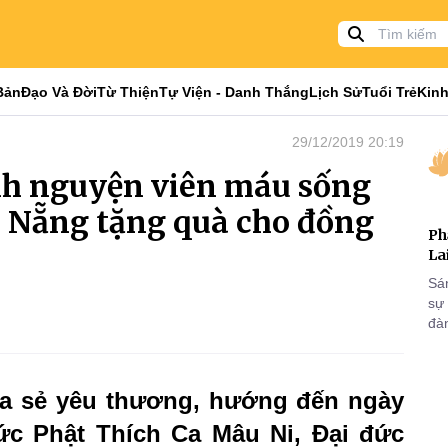
Bản
Đạo Và Đời
Từ Thiện
Tự Viện - Danh Thắng
Lịch Sử
Tuổi Trẻ
Kinh
29/12/2019 20:19
nh nguyện viên máu sống
à Nẵng tặng quà cho đồng
Ph
La
Sá
sự
đà
ia sẻ yêu thương, hướng đến ngày
ức Phật Thích Ca Mâu Ni, Đại đức