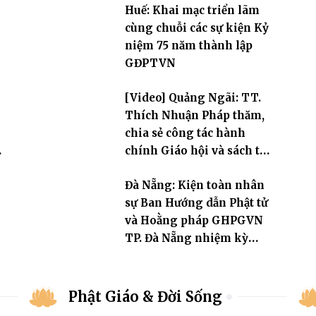
Huế: Khai mạc triển lãm
cùng chuỗi các sự kiện Kỷ
niệm 75 năm thành lập
GĐPTVN
[Video] Quảng Ngãi: TT.
g
Thích Nhuận Pháp thăm,
chia sẻ công tác hành
chính Giáo hội và sách tấn
chư hành giả Ni
Đà Nẵng: Kiện toàn nhân
sự Ban Hướng dẫn Phật tử
và Hoằng pháp GHPGVN
TP. Đà Nẵng nhiệm kỳ
2026–2031
Phật Giáo & Đời Sống