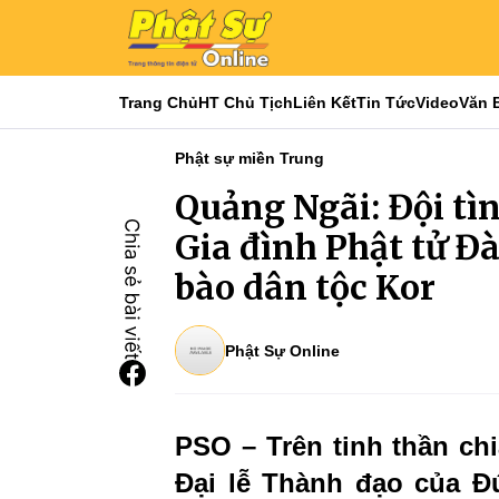
Trang Chủ
HT Chủ Tịch
Liên Kết
Tin Tức
Video
Văn 
Phật sự miền Trung
Quảng Ngãi: Đội tì
Gia đình Phật tử Đ
bào dân tộc Kor
Phật Sự Online
PSO – Trên tinh thần ch
Đại lễ Thành đạo của Đ