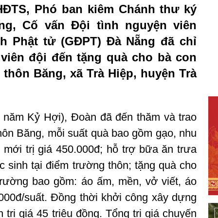
HĐTS, Phó ban kiêm Chánh thư ký
g, Cố vấn Đội tình nguyện viên
h Phật tử (GĐPT) Đà Nẵng đã chỉ
 viên đội đến tặng quà cho bà con
 thôn Băng, xã Trà Hiệp, huyện Trà
 năm Kỷ Hợi), Đoàn đã đến thăm và trao
thôn Băng, mỗi suất quà bao gồm gạo, nhu
ới trị giá 450.000đ; hỗ trợ bữa ăn trưa
 sinh tại điểm trường thôn; tặng quà cho
 trường bao gồm: áo ấm, mền, vở viết, áo
.000đ/suất. Đồng thời khởi công xây dựng
trị giá 45 triệu đồng. Tổng trị giá chuyến