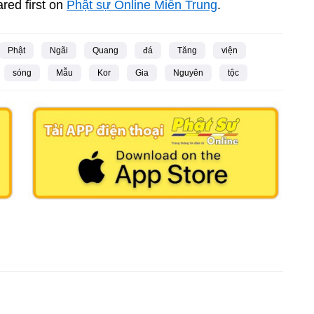
red first on
Phật sự Online Miền Trung
.
Phật
Ngãi
Quang
đá
Tăng
viện
sóng
Mẫu
Kor
Gia
Nguyên
tộc