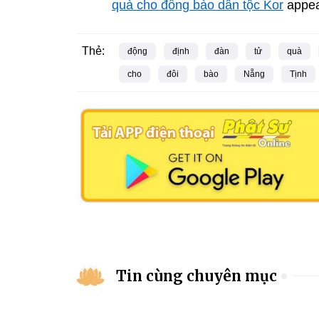
quà cho đồng bào dân tộc Kor
appea
Thẻ:
động
định
đàn
tử
quà
cho
đôi
bào
Nẵng
Tịnh
Tin cùng chuyên mục