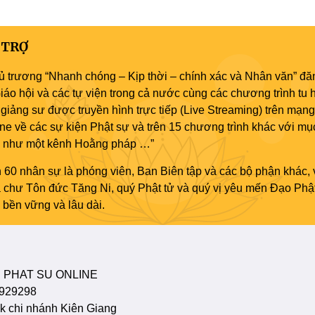
 TRỢ
ủ trương “Nhanh chóng – Kịp thời – chính xác và Nhân văn” đăn
áo hội và các tự viện trong cả nước cùng các chương trình tu h
giảng sư được truyền hình trực tiếp (Live Streaming) trên mạng
ne về các sự kiện Phật sự và trên 15 chương trình khác với mụ
áo như một kênh Hoằng pháp …”
 60 nhân sự là phóng viên, Ban Biên tập và các bộ phận khác, 
ủa chư Tôn đức Tăng Ni, quý Phật tử và quý vị yêu mến Đạo Phậ
bền vững và lâu dài.
 PHAT SU ONLINE
929298
 chi nhánh Kiên Giang