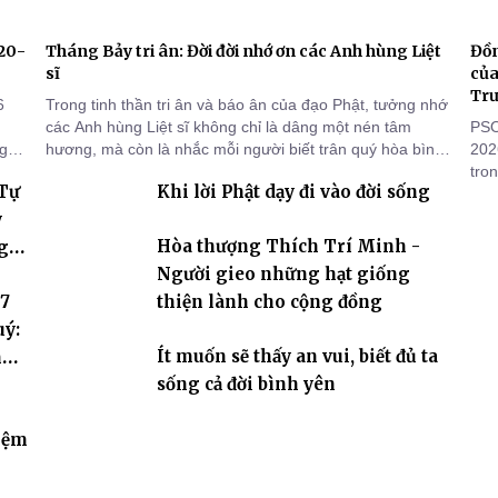
920-
Tháng Bảy tri ân: Đời đời nhớ ơn các Anh hùng Liệt
Đồn
sĩ
của
Tr
6
Trong tinh thần tri ân và báo ân của đạo Phật, tưởng nhớ
các Anh hùng Liệt sĩ không chỉ là dâng một nén tâm
PSO
ng
hương, mà còn là nhắc mỗi người biết trân quý hòa bình,
202
sống thiện lành và có trách nhiệm với quê hương, đất
tro
 Tự
Khi lời Phật dạy đi vào đời sống
nước.
đọn
Trư
y
tuầ
Hòa thượng Thích Trí Minh -
g
báu
Người gieo những hạt giống
 7
thiện lành cho cộng đồng
uý:
Ít muốn sẽ thấy an vui, biết đủ ta
hóa
sống cả đời bình yên
iệm