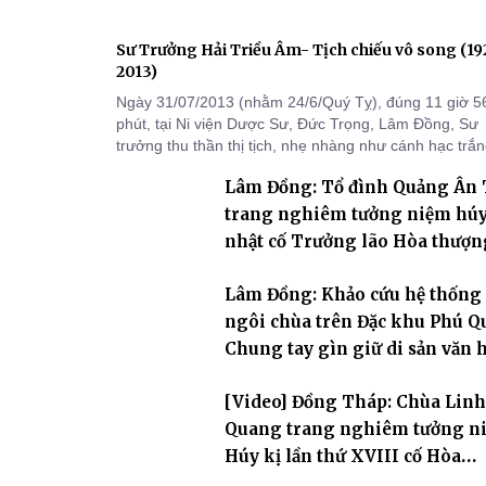
Sư Trưởng Hải Triều Âm- Tịch chiếu vô song (1
2013)
Ngày 31/07/2013 (nhằm 24/6/Quý Tỵ), đúng 11 giờ 5
phút, tại Ni viện Dược Sư, Đức Trọng, Lâm Đồng, Sư
trưởng thu thần thị tịch, nhẹ nhàng như cánh hạc trắ
bay về Tây phương, trụ thế 94 tuổi đời, 60 hạ lạp.
Lâm Đồng: Tổ đình Quảng Ân
trang nghiêm tưởng niệm hú
nhật cố Trưởng lão Hòa thượn
khai sơn Thích Hồng Ân
Lâm Đồng: Khảo cứu hệ thống
ngôi chùa trên Đặc khu Phú Q
Chung tay gìn giữ di sản văn 
Phật giáo nơi biển đảo
[Video] Đồng Tháp: Chùa Linh
Quang trang nghiêm tưởng n
Húy kị lần thứ XVIII cố Hòa
thượng Thích Nhuận Hiền