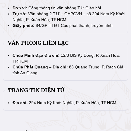
Đơn vị:
Cổng thông tin văn phòng T.Ư Giáo hội
Trụ sở:
Văn phòng 2 T.Ư – GHPGVN – số 294 Nam Kỳ Khởi
Nghĩa, P. Xuân Hòa, TP.HCM
Giấy phép:
84/GP-TTĐT Cục phát thanh, truyền hình
VĂN PHÒNG LIÊN LẠC
Chùa Minh Đạo Địa chỉ:
12/3 BIS Kỳ Đồng, P. Xuân Hòa,
TP.HCM
Chùa Phật Quang – Địa chỉ:
83 Quang Trung, P. Rạch Giá,
tỉnh An Giang
TRANG TIN ĐIỆN TỬ
Địa chỉ:
294 Nam Kỳ Khởi Nghĩa, P. Xuân Hòa, TP.HCM