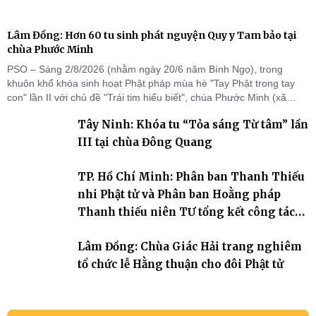
Lâm Đồng: Hơn 60 tu sinh phát nguyện Quy y Tam bảo tại
chùa Phước Minh
PSO – Sáng 2/8/2026 (nhằm ngày 20/6 năm Bính Ngọ), trong
khuôn khổ khóa sinh hoạt Phật pháp mùa hè "Tay Phật trong tay
con" lần II với chủ đề "Trái tim hiểu biết", chùa Phước Minh (xã
Hàm Kiệm) đã trang nghiêm tổ chức lễ phát nguyện quy y Tam bảo
Tây Ninh: Khóa tu “Tỏa sáng Từ tâm” lần
cho hơn 60 tu sinh.
III tại chùa Đông Quang
TP. Hồ Chí Minh: Phân ban Thanh Thiếu
nhi Phật tử và Phân ban Hoằng pháp
Thanh thiếu niên TƯ tổng kết công tác
Phật sự nhiệm kỳ IX (2022 – 2027)
Lâm Đồng: Chùa Giác Hải trang nghiêm
tổ chức lễ Hằng thuận cho đôi Phật tử