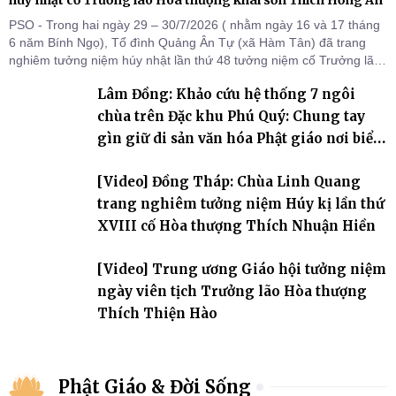
húy nhật cố Trưởng lão Hòa thượng khai sơn Thích Hồng Ân
PSO - Trong hai ngày 29 – 30/7/2026 ( nhằm ngày 16 và 17 tháng
6 năm Bính Ngọ), Tổ đình Quảng Ân Tự (xã Hàm Tân) đã trang
nghiêm tưởng niệm húy nhật lần thứ 48 tưởng niệm cố Trưởng lão
Hòa thượng thượng Hồng hạ Ân – bậc khai sơn Tổ đình Quảng Ân.
Lâm Đồng: Khảo cứu hệ thống 7 ngôi
Chư Tôn đức Tăng Ni, môn đồ pháp quyến cùng đông đảo thiện tín
Phật tử đã đồng vân tập về đạo tràng, th
chùa trên Đặc khu Phú Quý: Chung tay
gìn giữ di sản văn hóa Phật giáo nơi biển
đảo
[Video] Đồng Tháp: Chùa Linh Quang
trang nghiêm tưởng niệm Húy kị lần thứ
XVIII cố Hòa thượng Thích Nhuận Hiền
[Video] Trung ương Giáo hội tưởng niệm
ngày viên tịch Trưởng lão Hòa thượng
Thích Thiện Hào
Phật Giáo & Đời Sống