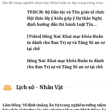
Nai đã trang nghiêm khai mạc Khóa huân tu tập trung trong mùa
An cư kiết hạ Phật lịch 2570 dành cho chư Tăng hành giả an cư tại
TP.HCM: Bộ Dân tộc và Tôn giáo tổ chức
chỗ khu vực VII, VIII và trường hạ chùa Quốc Ân Khải Tường.
Hội thảo lấy ý kiến góp ý Dự thảo Nghị
định hướng dẫn thi hành Luật Tín
ngưỡng, tôn giáo
[Video] Đồng Nai: Khai mạc khóa Huân
tu dành cho Ban Trị sự và Tăng Ni an cư
tại chỗ
Đồng Nai: Khai mạc khóa Huân tu dành
cho Ban Trị sự và Tăng Ni an cư tại chỗ
Lịch sử - Nhân Vật
Lâm Đồng: Tổ đình Quảng Ân Tự trang nghiêm tưởng niệm