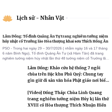
Lịch sử - Nhân Vật
Lâm Đồng: Tổ đình Quảng Ân Tự trang nghiêm tưởng niệm
húy nhật cố Trưởng lão Hòa thượng khai sơn Thích Hồng Ân
PSO - Trong hai ngày 29 – 30/7/2026 ( nhằm ngày 16 và 17 tháng
6 năm Bính Ngọ), Tổ đình Quảng Ân Tự (xã Hàm Tân) đã trang
nghiêm tưởng niệm húy nhật lần thứ 48 tưởng niệm cố Trưởng lão
Hòa thượng thượng Hồng hạ Ân – bậc khai sơn Tổ đình Quảng Ân.
Lâm Đồng: Khảo cứu hệ thống 7 ngôi
Chư Tôn đức Tăng Ni, môn đồ pháp quyến cùng đông đảo thiện tín
Phật tử đã đồng vân tập về đạo tràng, th
chùa trên Đặc khu Phú Quý: Chung tay
gìn giữ di sản văn hóa Phật giáo nơi biển
đảo
[Video] Đồng Tháp: Chùa Linh Quang
trang nghiêm tưởng niệm Húy kị lần thứ
XVIII cố Hòa thượng Thích Nhuận Hiền