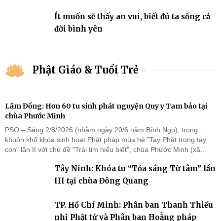
Ít muốn sẽ thấy an vui, biết đủ ta sống cả
đời bình yên
Phật Giáo & Tuổi Trẻ
Lâm Đồng: Hơn 60 tu sinh phát nguyện Quy y Tam bảo tại
chùa Phước Minh
PSO – Sáng 2/8/2026 (nhằm ngày 20/6 năm Bính Ngọ), trong
khuôn khổ khóa sinh hoạt Phật pháp mùa hè "Tay Phật trong tay
con" lần II với chủ đề "Trái tim hiểu biết", chùa Phước Minh (xã
Hàm Kiệm) đã trang nghiêm tổ chức lễ phát nguyện quy y Tam bảo
Tây Ninh: Khóa tu “Tỏa sáng Từ tâm” lần
cho hơn 60 tu sinh.
III tại chùa Đông Quang
TP. Hồ Chí Minh: Phân ban Thanh Thiếu
nhi Phật tử và Phân ban Hoằng pháp