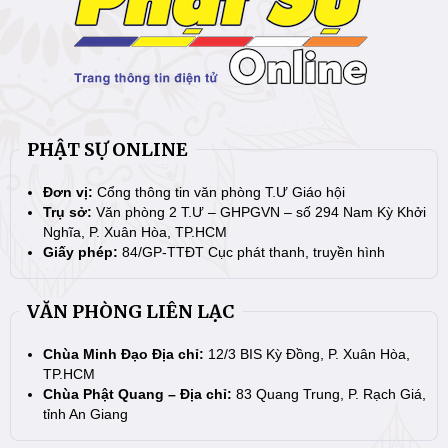
PHẬT SỰ ONLINE
Đơn vị:
Cổng thông tin văn phòng T.Ư Giáo hội
Trụ sở:
Văn phòng 2 T.Ư – GHPGVN – số 294 Nam Kỳ Khởi
Nghĩa, P. Xuân Hòa, TP.HCM
Giấy phép:
84/GP-TTĐT Cục phát thanh, truyền hình
VĂN PHÒNG LIÊN LẠC
Chùa Minh Đạo Địa chỉ:
12/3 BIS Kỳ Đồng, P. Xuân Hòa,
TP.HCM
Chùa Phật Quang – Địa chỉ:
83 Quang Trung, P. Rạch Giá,
tỉnh An Giang