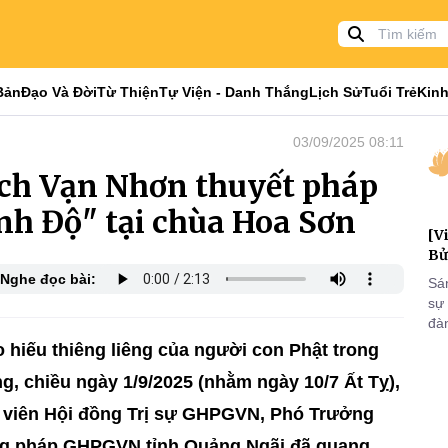
Bản
Đạo Và Đời
Từ Thiện
Tự Viện - Danh Thắng
Lịch Sử
Tuổi Trẻ
Kinh
03/09/2025 08:11
ích Vạn Nhơn thuyết pháp
ịnh Độ" tại chùa Hoa Sơn
[V
Bử
Nghe đọc bài:
Sá
sự
đà
đại
áo hiếu thiêng liêng của người con Phật trong
của
, chiều ngày 1/9/2025 (nhằm ngày 10/7 Ất Tỵ),
qua
và
 viên Hội đồng Trị sự GHPGVN, Phó Trưởng
ng pháp GHPGVN tỉnh Quảng Ngãi đã quang