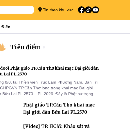
Tin theo khu vực
 Điển
Tiêu điểm
ideo] Phật giáo TP.Cần Thơ khai mạc Đại giới đàn
u Lai PL.2570
ng 8/8, tại Thiền viện Trúc Lâm Phương Nam, Ban Trị
 GHPGVN TP.Cần Thơ long trọng khai mạc Đại giới
n Bửu Lai PL.2570 – PL.2026. Đây là Phật sự trọng
 đầu tiên được Ban Trị sự triển khai sau thành công
Phật giáo TP.Cần Thơ khai mạc
 Đại hội Phật giáo thành phố lần thứ I, thể hiện sự
n tâm đối với công tác truyền giới, đào tạo Tăng tài
Đại giới đàn Bửu Lai PL.2570
 tiếp nối mạng mạch Tăng-g
[Video] TP. HCM: Khảo sát và