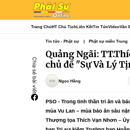
Trang Chủ
HT Chủ Tịch
Liên Kết
Tin Tức
Video
Văn 
Tin tức - Phật sự
Phật sự miền Trung
Quảng Ngãi: TT.Th
chủ đề "Sự Và Lý T
Ngọc Hằng
PSO - Trong tinh thần tri ân và b
mùa Vu Lan – mùa báo ân sâu nặng
Thượng tọa Thích Vạn Nhơn – Ủy
ban Trị sự kiêm Trưởng ban Hoằ