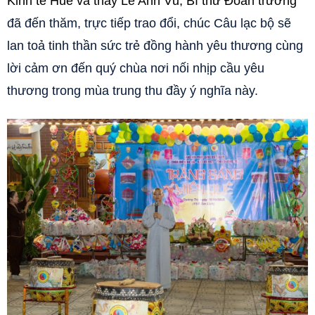
Kinh tế Huế và thầy Lê Anh Vũ, Bí thư Đoàn trường
đã đến thăm, trực tiếp trao đổi, chúc Câu lạc bộ sẽ
lan toả tinh thần sức trẻ đồng hành yêu thương cùng
lời cảm ơn đến quý chùa nơi nối nhịp cầu yêu
thương trong mùa trung thu đầy ý nghĩa này.