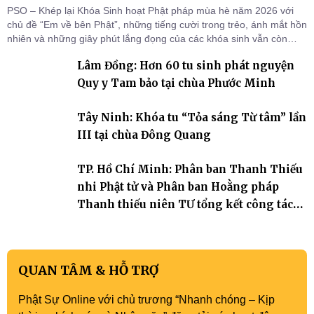
PSO – Khép lại Khóa Sinh hoạt Phật pháp mùa hè năm 2026 với
chủ đề “Em về bên Phật”, những tiếng cười trong trẻo, ánh mắt hồn
nhiên và những giây phút lắng đọng của các khóa sinh vẫn còn
đọng lại dưới mái chùa Trường Phước (xã Tân Hương, tỉnh Đồng
Lâm Đồng: Hơn 60 tu sinh phát nguyện
Tháp). Những tuần tu học ngắn ngủi nhưng đã trở thành hành
trang quý báu, gieo những hạt giống thiện l
Quy y Tam bảo tại chùa Phước Minh
Tây Ninh: Khóa tu “Tỏa sáng Từ tâm” lần
III tại chùa Đông Quang
TP. Hồ Chí Minh: Phân ban Thanh Thiếu
nhi Phật tử và Phân ban Hoằng pháp
Thanh thiếu niên TƯ tổng kết công tác
Phật sự nhiệm kỳ IX (2022 – 2027)
QUAN TÂM & HỖ TRỢ
Phật Sự Online với chủ trương “Nhanh chóng – Kịp