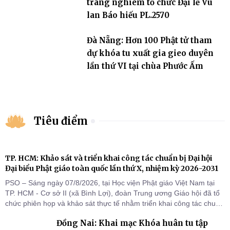
trang nghiêm tổ chức Đại lễ Vu
lan Báo hiếu PL.2570
Đà Nẵng: Hơn 100 Phật tử tham
dự khóa tu xuất gia gieo duyên
lần thứ VI tại chùa Phước Ấm
Tiêu điểm
TP. HCM: Khảo sát và triển khai công tác chuẩn bị Đại hội
Đại biểu Phật giáo toàn quốc lần thứ X, nhiệm kỳ 2026-2031
PSO – Sáng ngày 07/8/2026, tại Học viện Phật giáo Việt Nam tại
TP. HCM - Cơ sở II (xã Bình Lợi), đoàn Trung ương Giáo hội đã tổ
chức phiên họp và khảo sát thực tế nhằm triển khai công tác chuẩn
bị Đại hội Đại biểu Phật giáo toàn quốc lần thứ X, nhiệm kỳ 2026-
Đồng Nai: Khai mạc Khóa huân tu tập
2031.