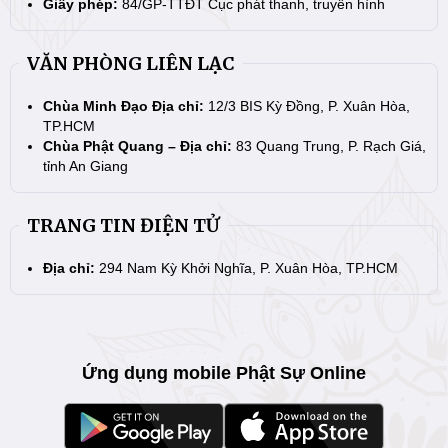
Giấy phép:
84/GP-TTĐT Cục phát thanh, truyền hình
VĂN PHÒNG LIÊN LẠC
Chùa Minh Đạo Địa chỉ:
12/3 BIS Kỳ Đồng, P. Xuân Hòa,
TP.HCM
Chùa Phật Quang – Địa chỉ:
83 Quang Trung, P. Rạch Giá,
tỉnh An Giang
TRANG TIN ĐIỆN TỬ
Địa chỉ:
294 Nam Kỳ Khởi Nghĩa, P. Xuân Hòa, TP.HCM
Ứng dụng mobile Phật Sự Online