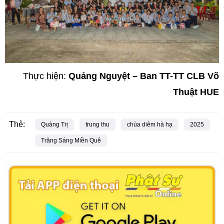
Thực hiện:
Quảng Nguyệt – Ban TT-TT CLB Võ
Thuật HUE
Thẻ:
Quảng Trị
trung thu
chùa diêm hà hạ
2025
Trăng Sáng Miền Quê