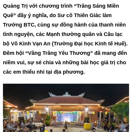
Quảng Trị với chương trình “Trăng Sáng Miền
Quê” đầy ý nghĩa, do Sư cô Thiên Giác làm
Trưởng BTC, cùng sự đồng hành của thanh niên
tình nguyện, các Mạnh thường quân và Câu lạc
bộ Võ Kinh Vạn An (Trường Đại học Kinh tế Huế).
Đêm hội “Vầng Trăng Yêu Thương” đã mang đến
niềm vui, sự sẻ chia và những bài học giá trị cho
các em thiếu nhi tại địa phương.