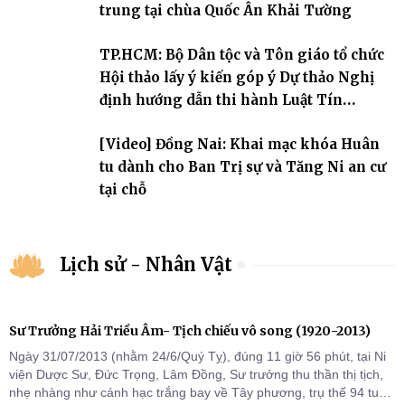
trung tại chùa Quốc Ân Khải Tường
TP.HCM: Bộ Dân tộc và Tôn giáo tổ chức
Hội thảo lấy ý kiến góp ý Dự thảo Nghị
định hướng dẫn thi hành Luật Tín
ngưỡng, tôn giáo
[Video] Đồng Nai: Khai mạc khóa Huân
tu dành cho Ban Trị sự và Tăng Ni an cư
tại chỗ
Lịch sử - Nhân Vật
Sư Trưởng Hải Triều Âm- Tịch chiếu vô song (1920-2013)
Ngày 31/07/2013 (nhằm 24/6/Quý Tỵ), đúng 11 giờ 56 phút, tại Ni
viện Dược Sư, Đức Trọng, Lâm Đồng, Sư trưởng thu thần thị tịch,
nhẹ nhàng như cánh hạc trắng bay về Tây phương, trụ thế 94 tuổi