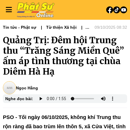
Tin tức - Phật sự
Từ thiện Xã hội
09/10/2025 08:32
Phật sự miền Trung
Ni giới
Quảng Trị: Đêm hội Trung
Tin Tức Hoạt Động
Từ Thiện Xã Hội
thu “Trăng Sáng Miền Quê”
ấm áp tình thương tại chùa
Diêm Hà Hạ
Ngọc Hằng
Nghe đọc bài:
PSO - Tối ngày 06/10/2025, không khí Trung thu
rộn ràng đã bao trùm lên thôn 5, xã Cửa Việt, tỉnh