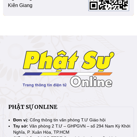
Kiên Giang
PHẬT SỰ ONLINE
Đơn vị:
Cổng thông tin văn phòng T.Ư Giáo hội
Trụ sở:
Văn phòng 2 T.Ư – GHPGVN – số 294 Nam Kỳ Khởi
Nghĩa, P. Xuân Hòa, TP.HCM