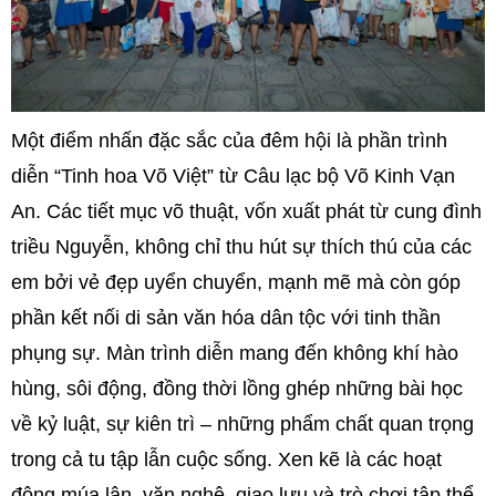
Một điểm nhấn đặc sắc của đêm hội là phần trình
diễn “Tinh hoa Võ Việt” từ Câu lạc bộ Võ Kinh Vạn
An. Các tiết mục võ thuật, vốn xuất phát từ cung đình
triều Nguyễn, không chỉ thu hút sự thích thú của các
em bởi vẻ đẹp uyển chuyển, mạnh mẽ mà còn góp
phần kết nối di sản văn hóa dân tộc với tinh thần
phụng sự. Màn trình diễn mang đến không khí hào
hùng, sôi động, đồng thời lồng ghép những bài học
về kỷ luật, sự kiên trì – những phẩm chất quan trọng
trong cả tu tập lẫn cuộc sống. Xen kẽ là các hoạt
động múa lân, văn nghệ, giao lưu và trò chơi tập thể,