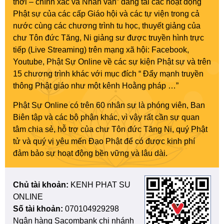
thời – chính xác và Nhân văn” đăng tải các hoạt động
Phật sự của các cấp Giáo hội và các tự viện trong cả
nước cùng các chương trình tu học, thuyết giảng của
chư Tôn đức Tăng, Ni giảng sư được truyền hình trực
tiếp (Live Streaming) trên mạng xã hội: Facebook,
Youtube, Phật Sự Online về các sự kiện Phật sự và trên
15 chương trình khác với mục đích “ Đẩy mạnh truyền
thông Phật giáo như một kênh Hoằng pháp …”
Phật Sự Online có trên 60 nhân sự là phóng viên, Ban
Biên tập và các bộ phận khác, vì vậy rất cần sự quan
tâm chia sẻ, hỗ trợ của chư Tôn đức Tăng Ni, quý Phật
tử và quý vị yêu mến Đạo Phật để có được kinh phí
đảm bảo sự hoạt động bền vững và lâu dài.
Chủ tài khoản:
KENH PHAT SU
ONLINE
Số tài khoản:
070104929298
Ngân hàng Sacombank chi nhánh