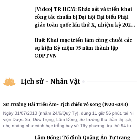
[Video] TP. HCM: Khảo sát và triển khai
công tác chuẩn bị Đại hội Đại biểu Phật
giáo toàn quốc lần thứ X, nhiệm kỳ 2026-
2031
Huế: Khai mạc triển lãm cùng chuỗi các
sự kiện Kỷ niệm 75 năm thành lập
GĐPTVN
Lịch sử - Nhân Vật
Sư Trưởng Hải Triều Âm- Tịch chiếu vô song (1920-2013)
Ngày 31/07/2013 (nhằm 24/6/Quý Tỵ), đúng 11 giờ 56 phút, tại Ni
viện Dược Sư, Đức Trọng, Lâm Đồng, Sư trưởng thu thần thị tịch,
nhẹ nhàng như cánh hạc trắng bay về Tây phương, trụ thế 94 tuổi
đời, 60 hạ lạp.
Lâm Đồng: Tổ đình Quảng Ân Tự trang