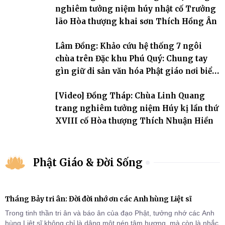
nghiêm tưởng niệm húy nhật cố Trưởng
lão Hòa thượng khai sơn Thích Hồng Ân
Lâm Đồng: Khảo cứu hệ thống 7 ngôi
chùa trên Đặc khu Phú Quý: Chung tay
gìn giữ di sản văn hóa Phật giáo nơi biển
đảo
[Video] Đồng Tháp: Chùa Linh Quang
trang nghiêm tưởng niệm Húy kị lần thứ
XVIII cố Hòa thượng Thích Nhuận Hiền
Phật Giáo & Đời Sống
Tháng Bảy tri ân: Đời đời nhớ ơn các Anh hùng Liệt sĩ
Trong tinh thần tri ân và báo ân của đạo Phật, tưởng nhớ các Anh
hùng Liệt sĩ không chỉ là dâng một nén tâm hương, mà còn là nhắc