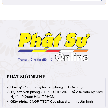
PHẬT SỰ ONLINE
Đơn vị:
Cổng thông tin văn phòng T.Ư Giáo hội
Trụ sở:
Văn phòng 2 T.Ư – GHPGVN – số 294 Nam Kỳ Khởi
Nghĩa, P. Xuân Hòa, TP.HCM
Giấy phép:
84/GP-TTĐT Cục phát thanh, truyền hình