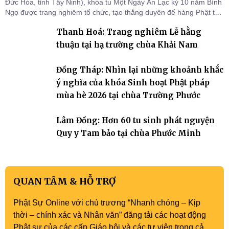
Đức Hòa, tỉnh Tây Ninh), khóa tu Một Ngày An Lạc kỳ 10 năm Bính
Ngọ được trang nghiêm tổ chức, tạo thắng duyên để hàng Phật tử
tại gia trở về nương tựa Tam bảo, lắng đọng thân tâm và vun bồi
Thanh Hoá: Trang nghiêm Lễ hằng
đời sống thiện lành.
thuận tại hạ trường chùa Khải Nam
Đồng Tháp: Nhìn lại những khoảnh khắc
ý nghĩa của khóa Sinh hoạt Phật pháp
mùa hè 2026 tại chùa Trường Phước
Lâm Đồng: Hơn 60 tu sinh phát nguyện
Quy y Tam bảo tại chùa Phước Minh
QUAN TÂM & HỖ TRỢ
Phật Sự Online với chủ trương “Nhanh chóng – Kịp
thời – chính xác và Nhân văn” đăng tải các hoạt động
Phật sự của các cấp Giáo hội và các tự viện trong cả