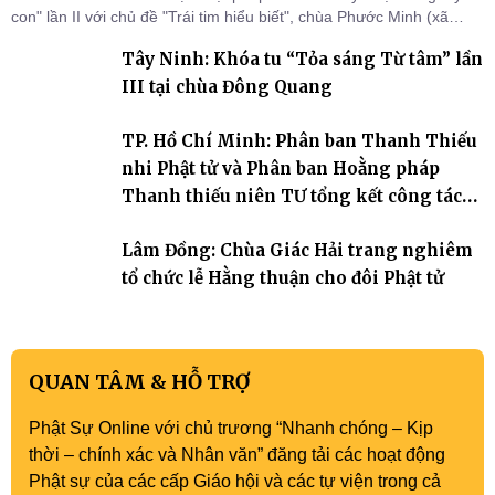
con" lần II với chủ đề "Trái tim hiểu biết", chùa Phước Minh (xã
Hàm Kiệm) đã trang nghiêm tổ chức lễ phát nguyện quy y Tam bảo
Tây Ninh: Khóa tu “Tỏa sáng Từ tâm” lần
cho hơn 60 tu sinh.
III tại chùa Đông Quang
TP. Hồ Chí Minh: Phân ban Thanh Thiếu
nhi Phật tử và Phân ban Hoằng pháp
Thanh thiếu niên TƯ tổng kết công tác
Phật sự nhiệm kỳ IX (2022 – 2027)
Lâm Đồng: Chùa Giác Hải trang nghiêm
tổ chức lễ Hằng thuận cho đôi Phật tử
QUAN TÂM & HỖ TRỢ
Phật Sự Online với chủ trương “Nhanh chóng – Kịp
thời – chính xác và Nhân văn” đăng tải các hoạt động
Phật sự của các cấp Giáo hội và các tự viện trong cả