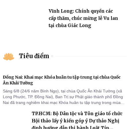
Vĩnh Long: Chính quyền các
cấp thăm, chúc mừng lễ Vu lan
tại chùa Giác Long
Tiêu điểm
Đồng Nai: Khai mạc Khóa huân tu tập trung tại chùa Quốc
Ân Khải Tường
Sáng 6/8 (24/6 năm Bính Ngọ), tại chùa Quốc Ân Khải Tường (xã
Long Phước, TP. Đồng Nai), Ban Trị sự Phật giáo thành phố Đồng
Nai đã trang nghiêm khai mạc Khóa huân tu tập trung trong mùa
An cư kiết hạ Phật lịch 2570 dành cho chư Tăng hành giả an cư tại
TP.HCM: Bộ Dân tộc và Tôn giáo tổ chức
chỗ khu vực VII, VIII và trường hạ chùa Quốc Ân Khải Tường.
Hội thảo lấy ý kiến góp ý Dự thảo Nghị
định hướng dẫn thi hành Luật Tín