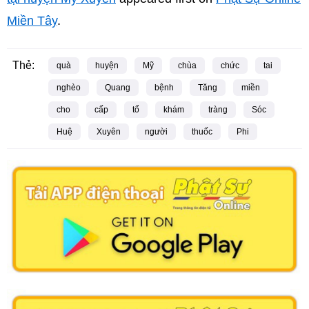
Miền Tây
.
Thẻ:
quà
huyện
Mỹ
chùa
chức
tai
nghèo
Quang
bệnh
Tăng
miền
cho
cấp
tổ
khám
tràng
Sóc
Huệ
Xuyên
người
thuốc
Phi