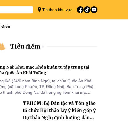
Tin theo khu vực
 Điển
Tiêu điểm
ng Nai: Khai mạc Khóa huân tu tập trung tại
ùa Quốc Ân Khải Tường
ng 6/8 (24/6 năm Bính Ngọ), tại chùa Quốc Ân Khải
ờng (xã Long Phước, TP. Đồng Nai), Ban Trị sự Phật
áo thành phố Đồng Nai đã trang nghiêm khai mạc
a huân tu tập trung trong mùa An cư kiết hạ Phật lịch
TP.HCM: Bộ Dân tộc và Tôn giáo
70 dành cho chư Tăng hành giả an cư tại chỗ khu vực
I, VIII và trường hạ chùa Quốc Ân Khải Tường.
tổ chức Hội thảo lấy ý kiến góp ý
Dự thảo Nghị định hướng dẫn
thi hành Luật Tín ngưỡng, tôn