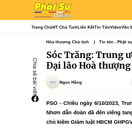
Trang Chủ
HT Chủ Tịch
Liên Kết
Tin Tức
Video
Văn 
Hòa thượng Chủ tịch
Tin tức - Phật s
Phật sự TƯGH
Nổi bật
Tiêu điểm
Sóc Trăng: Trung 
Đại lão Hoà thượn
Ngọc Hằng
PSO - Chiều ngày 6/10/2023, T
Nhơn dẫn đoàn đã đến viếng tan
chủ kiêm Giám luật HĐCM GHPG