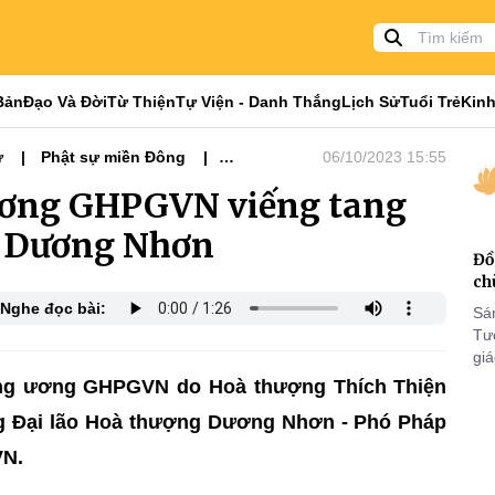
Bản
Đạo Và Đời
Từ Thiện
Tự Viện - Danh Thắng
Lịch Sử
Tuổi Trẻ
Kinh
ự
Phật sự miền Đông
06/10/2023 15:55
ương GHPGVN viếng tang
g Dương Nhơn
Đồ
ch
Nghe đọc bài:
Sá
Tư
gi
Khó
rung ương GHPGVN do Hoà thượng Thích Thiện
25
g Đại lão Hoà thượng Dương Nhơn - Phó Pháp
VI
VN.