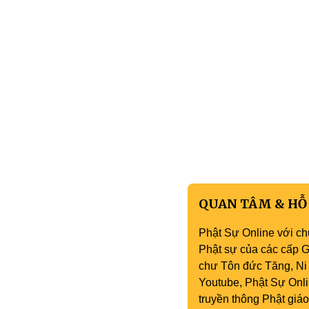
QUAN TÂM & HỖ
Phật Sự Online với ch
Phật sự của các cấp Gi
chư Tôn đức Tăng, Ni 
Youtube, Phật Sự Onli
truyền thông Phật gi