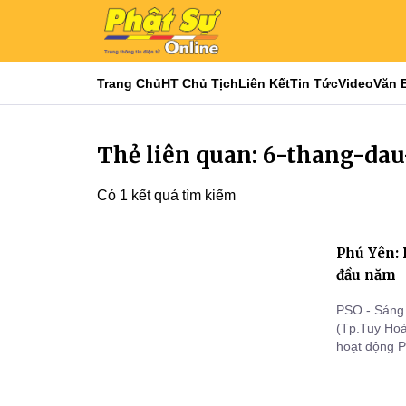
Trang Chủ
HT Chủ Tịch
Liên Kết
Tin Tức
Video
Văn 
Thẻ liên quan: 6-thang-da
Có 1 kết quả tìm kiếm
Phú Yên: 
đầu năm
PSO - Sáng 
(Tp.Tuy Hoà
hoạt động P
công tác tro