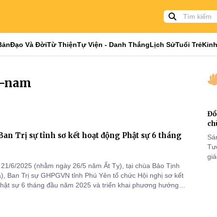
Bản
Đạo Và Đời
Từ Thiện
Tự Viện - Danh Thắng
Lịch Sử
Tuổi Trẻ
Kinh
u-nam
Đồ
ch
Ban Trị sự tỉnh sơ kết hoạt động Phật sự 6 tháng
Sá
Tư
gi
21/6/2025 (nhằm ngày 26/5 năm Ất Tỵ), tại chùa Bảo Tịnh
Khó
), Ban Trị sự GHPGVN tỉnh Phú Yên tổ chức Hội nghị sơ kết
25
hật sự 6 tháng đầu năm 2025 và triển khai phương hướng
VI
ng thời gian tới.