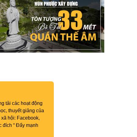
g tải các hoạt động
ọc, thuyết giảng của
 xã hội: Facebook,
c đích “ Đẩy mạnh