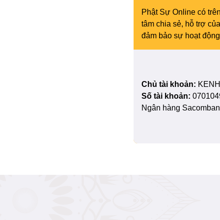
Phật Sự Online có trên
tâm chia sẻ, hỗ trợ c
đảm bảo sự hoạt động 
Chủ tài khoản:
KENH
Số tài khoản:
070104
Ngân hàng Sacombank