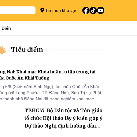
Tin theo khu vực
 Điển
Tiêu điểm
ng Nai: Khai mạc Khóa huân tu tập trung tại
ùa Quốc Ân Khải Tường
ng 6/8 (24/6 năm Bính Ngọ), tại chùa Quốc Ân Khải
ờng (xã Long Phước, TP. Đồng Nai), Ban Trị sự Phật
áo thành phố Đồng Nai đã trang nghiêm khai mạc
a huân tu tập trung trong mùa An cư kiết hạ Phật lịch
TP.HCM: Bộ Dân tộc và Tôn giáo
70 dành cho chư Tăng hành giả an cư tại chỗ khu vực
I, VIII và trường hạ chùa Quốc Ân Khải Tường.
tổ chức Hội thảo lấy ý kiến góp ý
Dự thảo Nghị định hướng dẫn
thi hành Luật Tín ngưỡng, tôn