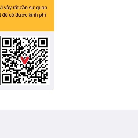
vì vậy rất cần sự quan
t để có được kinh phí