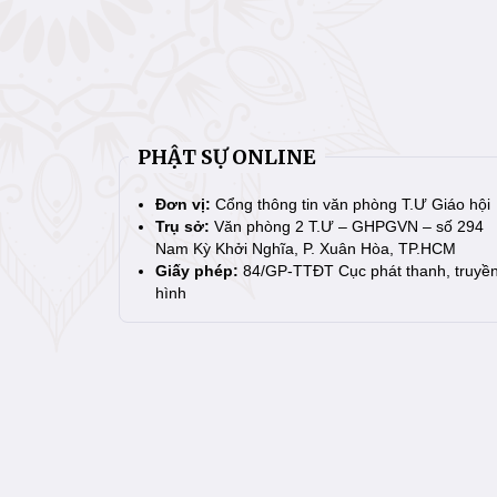
PHẬT SỰ ONLINE
Đơn vị:
Cổng thông tin văn phòng T.Ư Giáo hội
Trụ sở:
Văn phòng 2 T.Ư – GHPGVN – số 294
Nam Kỳ Khởi Nghĩa, P. Xuân Hòa, TP.HCM
Giấy phép:
84/GP-TTĐT Cục phát thanh, truyề
hình