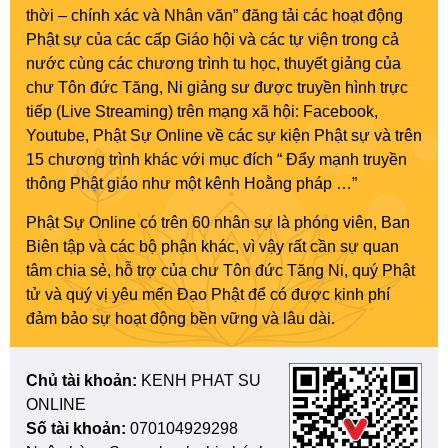
thời – chính xác và Nhân văn” đăng tải các hoạt động
Phật sự của các cấp Giáo hội và các tự viện trong cả
nước cùng các chương trình tu học, thuyết giảng của
chư Tôn đức Tăng, Ni giảng sư được truyền hình trực
tiếp (Live Streaming) trên mạng xã hội: Facebook,
Youtube, Phật Sự Online về các sự kiện Phật sự và trên
15 chương trình khác với mục đích “ Đẩy mạnh truyền
thông Phật giáo như một kênh Hoằng pháp …”
Phật Sự Online có trên 60 nhân sự là phóng viên, Ban
Biên tập và các bộ phận khác, vì vậy rất cần sự quan
tâm chia sẻ, hỗ trợ của chư Tôn đức Tăng Ni, quý Phật
tử và quý vị yêu mến Đạo Phật để có được kinh phí
đảm bảo sự hoạt động bền vững và lâu dài.
Chủ tài khoản:
KENH PHAT SU
ONLINE
Số tài khoản:
070104929298