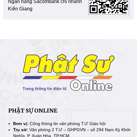
Ngân hàng Sacombank chi nhánh
Kiên Giang
PHẬT SỰ ONLINE
Đơn vị:
Cổng thông tin văn phòng T.Ư Giáo hội
Trụ sở:
Văn phòng 2 T.Ư – GHPGVN – số 294 Nam Kỳ Khởi
Nghĩa, P. Xuân Hòa, TP.HCM