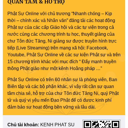
QUAN TÂM & HỖ TRỢ
Phật Sự Online với chủ trương “Nhanh chóng – Kịp
thời – chính xác và Nhân văn” đăng tải các hoạt động
Phật sự của các cấp Giáo hội và các tự viện trong cả
nước cùng các chương trình tu học, thuyết giảng của
chư Tôn đức Tăng, Ni giảng sư được truyền hình trực
tiếp (Live Streaming) trên mạng xã hội: Facebook,
Youtube, Phật Sự Online về các sự kiện Phật sự và trên
15 chương trình khác với mục đích “ Đẩy mạnh truyền
thông Phật giáo như một kênh Hoằng pháp …”
Phật Sự Online có trên 60 nhân sự là phóng viên, Ban
Biên tập và các bộ phận khác, vì vậy rất cần sự quan
tâm chia sẻ, hỗ trợ của chư Tôn đức Tăng Ni, quý Phật
tử và quý vị yêu mến Đạo Phật để có được kinh phí
đảm bảo sự hoạt động bền vững và lâu dài.
Chủ tài khoản:
KENH PHAT SU