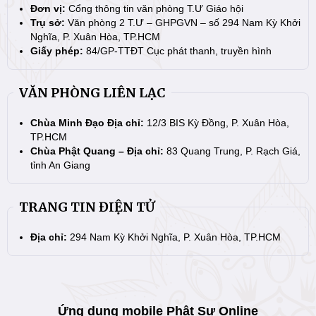
Đơn vị:
Cổng thông tin văn phòng T.Ư Giáo hội
Trụ sở:
Văn phòng 2 T.Ư – GHPGVN – số 294 Nam Kỳ Khởi
Nghĩa, P. Xuân Hòa, TP.HCM
Giấy phép:
84/GP-TTĐT Cục phát thanh, truyền hình
VĂN PHÒNG LIÊN LẠC
Chùa Minh Đạo Địa chỉ:
12/3 BIS Kỳ Đồng, P. Xuân Hòa,
TP.HCM
Chùa Phật Quang – Địa chỉ:
83 Quang Trung, P. Rạch Giá,
tỉnh An Giang
TRANG TIN ĐIỆN TỬ
Địa chỉ:
294 Nam Kỳ Khởi Nghĩa, P. Xuân Hòa, TP.HCM
Ứng dụng mobile Phật Sự Online