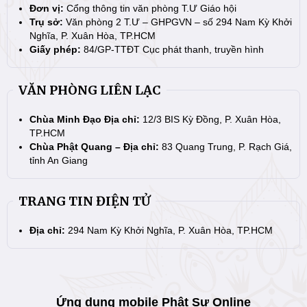
Đơn vị:
Cổng thông tin văn phòng T.Ư Giáo hội
Trụ sở:
Văn phòng 2 T.Ư – GHPGVN – số 294 Nam Kỳ Khởi
Nghĩa, P. Xuân Hòa, TP.HCM
Giấy phép:
84/GP-TTĐT Cục phát thanh, truyền hình
VĂN PHÒNG LIÊN LẠC
Chùa Minh Đạo Địa chỉ:
12/3 BIS Kỳ Đồng, P. Xuân Hòa,
TP.HCM
Chùa Phật Quang – Địa chỉ:
83 Quang Trung, P. Rạch Giá,
tỉnh An Giang
TRANG TIN ĐIỆN TỬ
Địa chỉ:
294 Nam Kỳ Khởi Nghĩa, P. Xuân Hòa, TP.HCM
Ứng dụng mobile Phật Sự Online