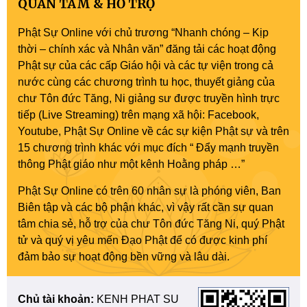
QUAN TÂM & HỖ TRỢ
Phật Sự Online với chủ trương “Nhanh chóng – Kịp
thời – chính xác và Nhân văn” đăng tải các hoạt động
Phật sự của các cấp Giáo hội và các tự viện trong cả
nước cùng các chương trình tu học, thuyết giảng của
chư Tôn đức Tăng, Ni giảng sư được truyền hình trực
tiếp (Live Streaming) trên mạng xã hội: Facebook,
Youtube, Phật Sự Online về các sự kiện Phật sự và trên
15 chương trình khác với mục đích “ Đẩy mạnh truyền
thông Phật giáo như một kênh Hoằng pháp …”
Phật Sự Online có trên 60 nhân sự là phóng viên, Ban
Biên tập và các bộ phận khác, vì vậy rất cần sự quan
tâm chia sẻ, hỗ trợ của chư Tôn đức Tăng Ni, quý Phật
tử và quý vị yêu mến Đạo Phật để có được kinh phí
đảm bảo sự hoạt động bền vững và lâu dài.
Chủ tài khoản:
KENH PHAT SU