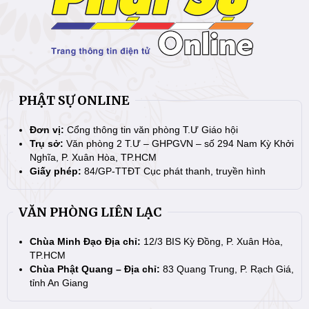
PHẬT SỰ ONLINE
Đơn vị:
Cổng thông tin văn phòng T.Ư Giáo hội
Trụ sở:
Văn phòng 2 T.Ư – GHPGVN – số 294 Nam Kỳ Khởi
Nghĩa, P. Xuân Hòa, TP.HCM
Giấy phép:
84/GP-TTĐT Cục phát thanh, truyền hình
VĂN PHÒNG LIÊN LẠC
Chùa Minh Đạo Địa chỉ:
12/3 BIS Kỳ Đồng, P. Xuân Hòa,
TP.HCM
Chùa Phật Quang – Địa chỉ:
83 Quang Trung, P. Rạch Giá,
tỉnh An Giang