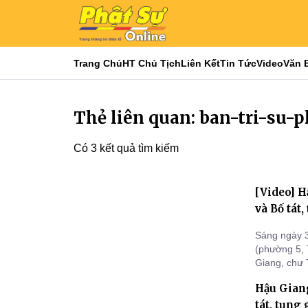
Trang Chủ
HT Chủ Tịch
Liên Kết
Tin Tức
Video
Văn 
Thẻ liên quan: ban-tri-su-
Có 3 kết quả tìm kiếm
[Video] H
và Bố tát
Sáng ngày 3
(phường 5, 
Giang, chư T
trì tụng Gi
Hậu Giang
chức phiên 
tát, tụng