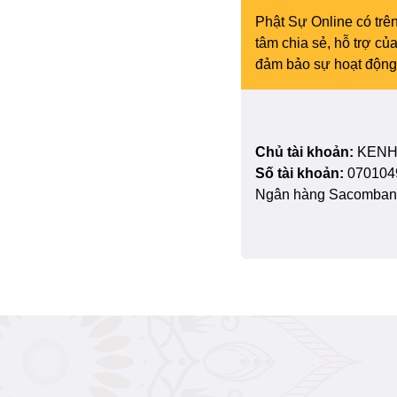
Phật Sự Online có trên
tâm chia sẻ, hỗ trợ c
đảm bảo sự hoạt động 
Chủ tài khoản:
KENH
Số tài khoản:
070104
Ngân hàng Sacombank