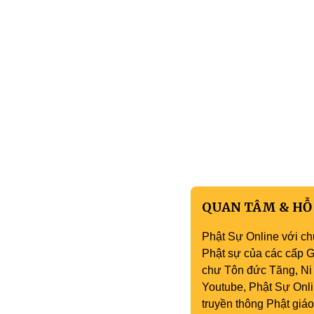
QUAN TÂM & HỖ
Phật Sự Online với ch
Phật sự của các cấp Gi
chư Tôn đức Tăng, Ni 
Youtube, Phật Sự Onli
truyền thông Phật gi