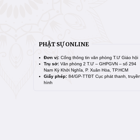
PHẬT SỰ ONLINE
Đơn vị:
Cổng thông tin văn phòng T.Ư Giáo hội
Trụ sở:
Văn phòng 2 T.Ư – GHPGVN – số 294
Nam Kỳ Khởi Nghĩa, P. Xuân Hòa, TP.HCM
Giấy phép:
84/GP-TTĐT Cục phát thanh, truyề
hình