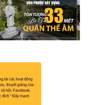
g tải các hoạt động
ọc, thuyết giảng của
 xã hội: Facebook,
c đích “ Đẩy mạnh