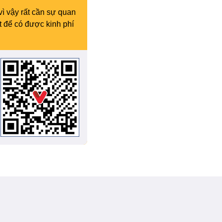
vì vậy rất cần sự quan
t để có được kinh phí