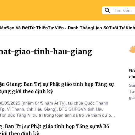
Bản
Đạo Và Đời
Từ Thiện
Tự Viện - Danh Thắng
Lịch Sử
Tuổi Trẻ
Kinh
phat-giao-tinh-hau-giang
Đồ
ch
ậu Giang: Ban Trị sự Phật giáo tỉnh họp Tăng sự
Sá
, tụng giới theo định kỳ
Tư
gi
0/05/2025 (nhằm 04/5 năm Ất Tỵ), tại chùa Quốc Thanh
Khó
Tp. Vị Thanh, tỉnh Hậu Giang), BTS GHPGVN tỉnh Hậu
25
ôn đức Tăng Ni trụ trì trong toàn tỉnh đã trở về tham dự buổi
VI
ới bổn và nghe giáo giới từ chư Tôn đức Giáo phẩm, sau đó tổ
: Ban Trị sự Phật giáo tỉnh họp Tăng sự và Bố
họp Tăng sự định kỳ hàng tháng.
 giới theo định kỳ