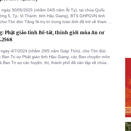
ngày 30/05/2025 (nhằm 04/5 năm Ất Tỵ), tại chùa Quốc
ng 5, Tp. Vị Thanh, tỉnh Hậu Giang), BTS GHPGVN tỉnh
chư Tôn đức Tăng Ni trụ trì trong toàn tỉnh đã trở về tham dự
ng Giới bổn và nghe giáo giới từ chư Tôn đức Giáo phẩm, sau
: Phật giáo tỉnh Bố-tát, thính giới mùa An cư
phiên họp Tăng sự định kỳ hàng tháng.
L.2568
 ngày 4/7/2024 (nhằm 29/5 năm Giáp Thìn), chư Tôn đức
 Ban Trị sự Phật giáo tỉnh Hậu Giang, các Ban chuyên môn
và Ban Trị sự các huyện, thị, thành phố đã vân tập về chùa
p. Ngã Bảy) dự lễ Bồ tát, thính giới theo định kỳ trong mùa
hạ PL.2568.