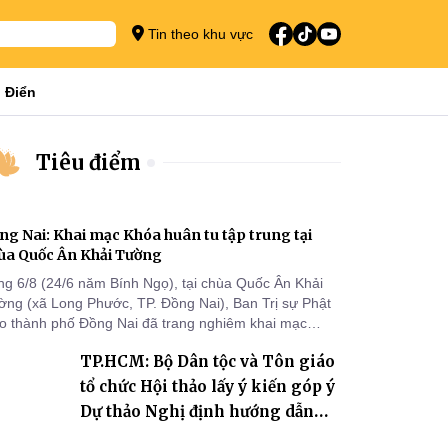
Tin theo khu vực
 Điển
Tiêu điểm
ng Nai: Khai mạc Khóa huân tu tập trung tại
ùa Quốc Ân Khải Tường
ng 6/8 (24/6 năm Bính Ngọ), tại chùa Quốc Ân Khải
ờng (xã Long Phước, TP. Đồng Nai), Ban Trị sự Phật
áo thành phố Đồng Nai đã trang nghiêm khai mạc
a huân tu tập trung trong mùa An cư kiết hạ Phật lịch
TP.HCM: Bộ Dân tộc và Tôn giáo
70 dành cho chư Tăng hành giả an cư tại chỗ khu vực
I, VIII và trường hạ chùa Quốc Ân Khải Tường.
tổ chức Hội thảo lấy ý kiến góp ý
Dự thảo Nghị định hướng dẫn
thi hành Luật Tín ngưỡng, tôn