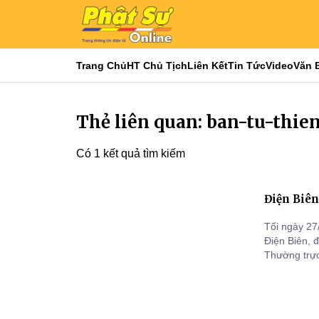
Trang Chủ
HT Chủ Tịch
Liên Kết
Tin Tức
Video
Văn 
Thẻ liên quan: ban-tu-thie
Có 1 kết quả tìm kiếm
Điện Biên
Tối ngày 27/9/
Điện Biên, 
Thường trực
Phật giáo t
sự GHPGVN t
Bắc Ninh