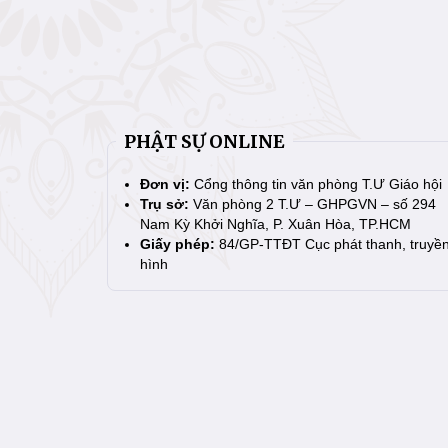
PHẬT SỰ ONLINE
Đơn vị:
Cổng thông tin văn phòng T.Ư Giáo hội
Trụ sở:
Văn phòng 2 T.Ư – GHPGVN – số 294
Nam Kỳ Khởi Nghĩa, P. Xuân Hòa, TP.HCM
Giấy phép:
84/GP-TTĐT Cục phát thanh, truyề
hình