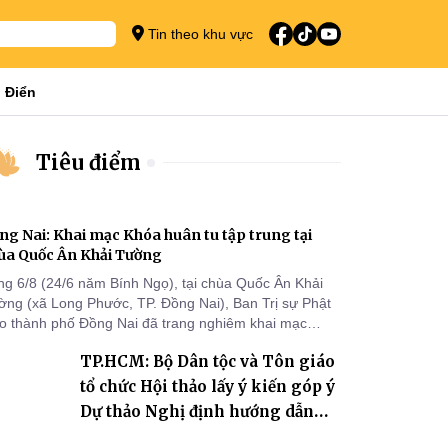
Tin theo khu vực
 Điển
Tiêu điểm
ng Nai: Khai mạc Khóa huân tu tập trung tại
ùa Quốc Ân Khải Tường
ng 6/8 (24/6 năm Bính Ngọ), tại chùa Quốc Ân Khải
ờng (xã Long Phước, TP. Đồng Nai), Ban Trị sự Phật
áo thành phố Đồng Nai đã trang nghiêm khai mạc
a huân tu tập trung trong mùa An cư kiết hạ Phật lịch
TP.HCM: Bộ Dân tộc và Tôn giáo
70 dành cho chư Tăng hành giả an cư tại chỗ khu vực
I, VIII và trường hạ chùa Quốc Ân Khải Tường.
tổ chức Hội thảo lấy ý kiến góp ý
Dự thảo Nghị định hướng dẫn
thi hành Luật Tín ngưỡng, tôn