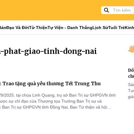
Bản
Đạo Và Đời
Từ Thiện
Tự Viện - Danh Thắng
Lịch Sử
Tuổi Trẻ
Kinh
n-phat-giao-tinh-dong-nai
Đồ
ch
: Trao tặng quà yêu thương Tết Trung Thu
Sá
Tư
2025, tại chùa Linh Quang, trụ sở Ban Trị sự GHPGVN tỉnh
gi
được sự chỉ đạo của Thượng tọa Trưởng Ban Trị sự và
Khó
 Ban Trị sự GHPGVN tỉnh Đồng Nai, Ban Từ thiện xã hội
25
ỉnh Đồng Nai kết hợp Phân Ban Ni giới tỉnh Đồng Nai, Ban Trị
VI
ỉnh Điện Biên và Ban Thông tin truyền thông Phật giáo tỉnh