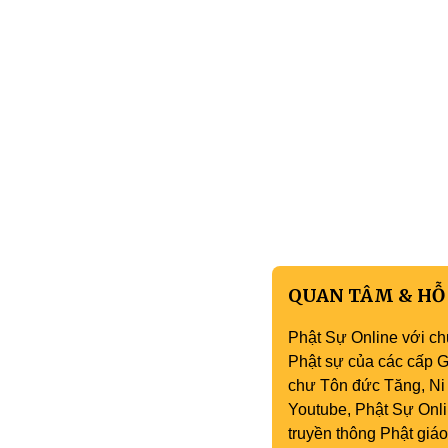
QUAN TÂM & HỖ
Phật Sự Online với ch
Phật sự của các cấp Gi
chư Tôn đức Tăng, Ni 
Youtube, Phật Sự Onli
truyền thông Phật gi