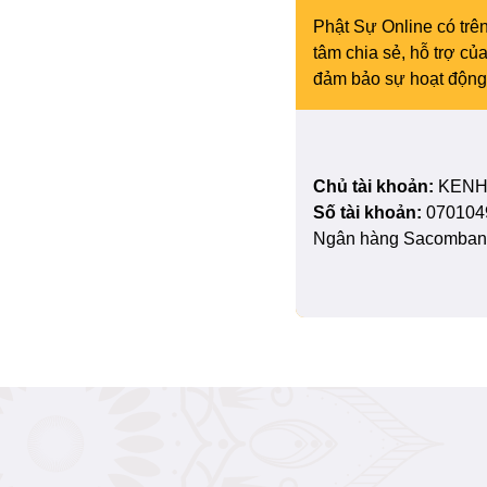
Phật Sự Online có trên
tâm chia sẻ, hỗ trợ c
đảm bảo sự hoạt động 
Chủ tài khoản:
KENH
Số tài khoản:
070104
Ngân hàng Sacombank