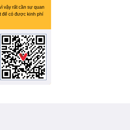
vì vậy rất cần sự quan
t để có được kinh phí