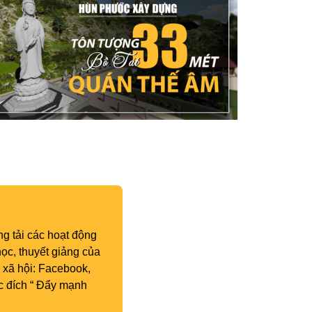
g tải các hoạt động
ọc, thuyết giảng của
 xã hội: Facebook,
c đích “ Đẩy mạnh