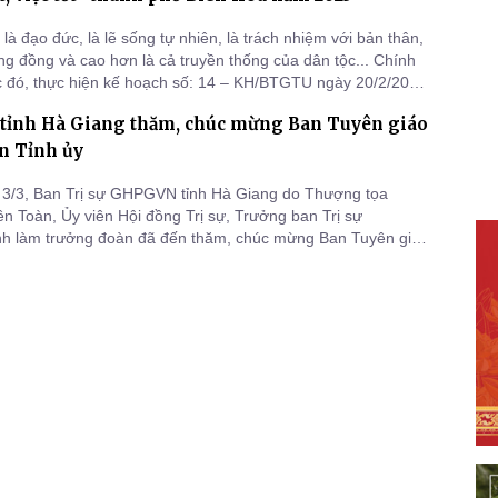
n là đạo đức, là lẽ sống tự nhiên, là trách nhiệm với bản thân,
ộng đồng và cao hơn là cả truyền thống của dân tộc... Chính
c đó, thực hiện kế hoạch số: 14 – KH/BTGTU ngày 20/2/2024
 nhiệm chương trình 7 thành phố về triển khai và tổ chức
ỉnh Hà Giang thăm, chúc mừng Ban Tuyên giáo
yên dương 126 gương, trong 126 cá nhân điển hình thực h
n Tỉnh ủy
 3/3, Ban Trị sự GHPGVN tỉnh Hà Giang do Thượng tọa
n Toàn, Ủy viên Hội đồng Trị sự, Trưởng ban Trị sự
h làm trưởng đoàn đã đến thăm, chúc mừng Ban Tuyên giáo
Tỉnh ủy sau sáp nhập.