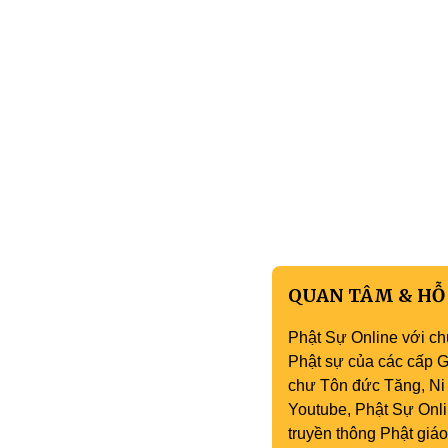
QUAN TÂM & HỖ
Phật Sự Online với ch
Phật sự của các cấp Gi
chư Tôn đức Tăng, Ni 
Youtube, Phật Sự Onli
truyền thông Phật gi