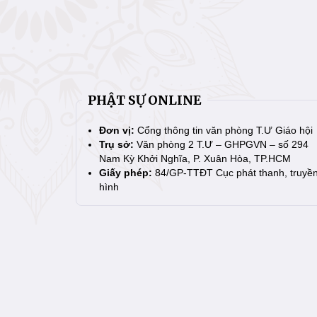
PHẬT SỰ ONLINE
Đơn vị:
Cổng thông tin văn phòng T.Ư Giáo hội
Trụ sở:
Văn phòng 2 T.Ư – GHPGVN – số 294
Nam Kỳ Khởi Nghĩa, P. Xuân Hòa, TP.HCM
Giấy phép:
84/GP-TTĐT Cục phát thanh, truyề
hình