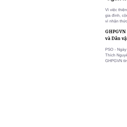
Vì việc thiệ
gia đình, c
vì nhận thứ
của Ban Chủ
GHPGVN t
tôn vinh tu
và Dân vậ
PSO - Ngày
Thích Nguyê
GHPGVN tỉn
và Dân vận 