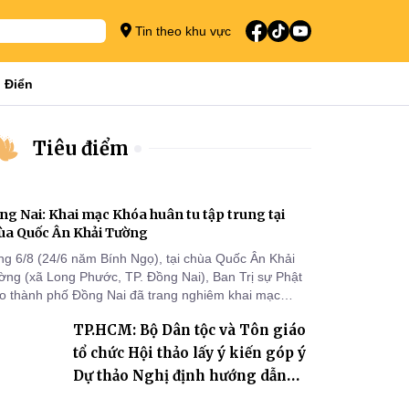
Tin theo khu vực
 Điển
Tiêu điểm
ng Nai: Khai mạc Khóa huân tu tập trung tại
ùa Quốc Ân Khải Tường
ng 6/8 (24/6 năm Bính Ngọ), tại chùa Quốc Ân Khải
ờng (xã Long Phước, TP. Đồng Nai), Ban Trị sự Phật
áo thành phố Đồng Nai đã trang nghiêm khai mạc
a huân tu tập trung trong mùa An cư kiết hạ Phật lịch
TP.HCM: Bộ Dân tộc và Tôn giáo
70 dành cho chư Tăng hành giả an cư tại chỗ khu vực
I, VIII và trường hạ chùa Quốc Ân Khải Tường.
tổ chức Hội thảo lấy ý kiến góp ý
Dự thảo Nghị định hướng dẫn
thi hành Luật Tín ngưỡng, tôn