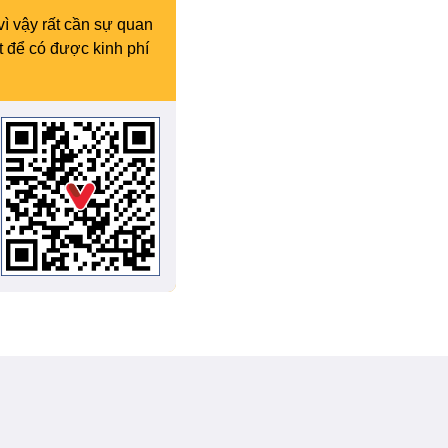
vì vậy rất cần sự quan
t để có được kinh phí