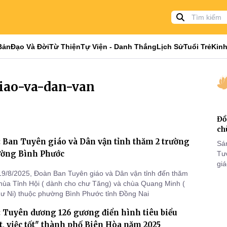
Bản
Đạo Và Đời
Từ Thiện
Tự Viện - Danh Thắng
Lịch Sử
Tuổi Trẻ
Kinh
giao-va-dan-van
Đồ
ch
 Ban Tuyên giáo và Dân vận tỉnh thăm 2 trường
Sá
ường Bình Phước
Tư
gi
9/8/2025, Đoàn Ban Tuyên giáo và Dân vận tỉnh đến thăm
Khó
hùa Tỉnh Hội ( dành cho chư Tăng) và chùa Quang Minh (
25
ư Ni) thuộc phường Bình Phước tỉnh Đồng Nai
VI
 Tuyên dương 126 gương điển hình tiêu biểu
t, việc tốt" thành phố Biên Hòa năm 2025