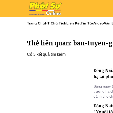
Trang Chủ
HT Chủ Tịch
Liên Kết
Tin Tức
Video
Văn 
Thẻ liên quan: ban-tuyen-
Có 3 kết quả tìm kiếm
Đồng Nai:
hạ tại ph
Sáng ngày 1
trượng hạ c
dành cho ch
Đồng Nai:
"Người tố