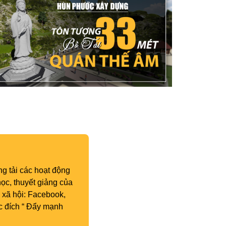
g tải các hoạt động
ọc, thuyết giảng của
 xã hội: Facebook,
c đích “ Đẩy mạnh