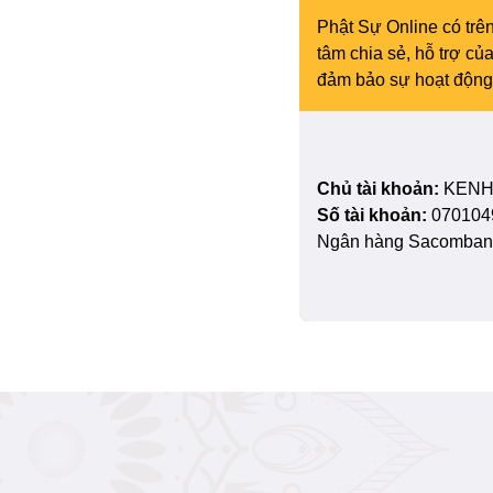
Phật Sự Online có trên
tâm chia sẻ, hỗ trợ c
đảm bảo sự hoạt động 
Chủ tài khoản:
KENH
Số tài khoản:
070104
Ngân hàng Sacombank