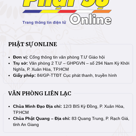
PHẬT SỰ ONLINE
Đơn vị:
Cổng thông tin văn phòng T.Ư Giáo hội
Trụ sở:
Văn phòng 2 T.Ư – GHPGVN – số 294 Nam Kỳ Khởi
Nghĩa, P. Xuân Hòa, TP.HCM
Giấy phép:
84/GP-TTĐT Cục phát thanh, truyền hình
VĂN PHÒNG LIÊN LẠC
Chùa Minh Đạo Địa chỉ:
12/3 BIS Kỳ Đồng, P. Xuân Hòa,
TP.HCM
Chùa Phật Quang – Địa chỉ:
83 Quang Trung, P. Rạch Giá,
tỉnh An Giang