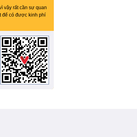
vì vậy rất cần sự quan
t để có được kinh phí