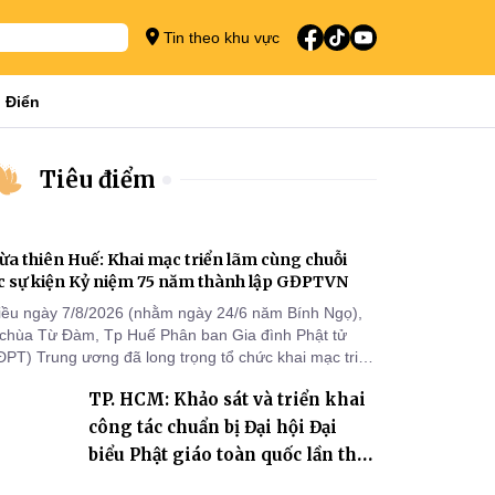
Tin theo khu vực
 Điển
Tiêu điểm
ừa thiên Huế: Khai mạc triển lãm cùng chuỗi
c sự kiện Kỷ niệm 75 năm thành lập GĐPTVN
iều ngày 7/8/2026 (nhằm ngày 24/6 năm Bính Ngọ),
i chùa Từ Đàm, Tp Huế Phân ban Gia đình Phật tử
ĐPT) Trung ương đã long trọng tổ chức khai mạc triển
m cùng chuỗi các sự kiện chào mừng Kỷ niệm 75 năm
TP. HCM: Khảo sát và triển khai
ành lập GĐPTVN.
công tác chuẩn bị Đại hội Đại
biểu Phật giáo toàn quốc lần thứ
X, nhiệm kỳ 2026-2031