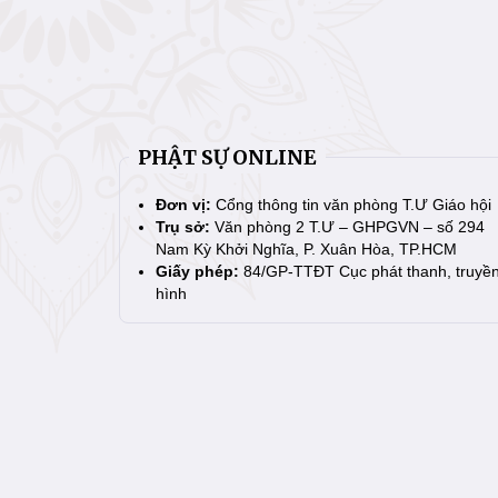
PHẬT SỰ ONLINE
Đơn vị:
Cổng thông tin văn phòng T.Ư Giáo hội
Trụ sở:
Văn phòng 2 T.Ư – GHPGVN – số 294
Nam Kỳ Khởi Nghĩa, P. Xuân Hòa, TP.HCM
Giấy phép:
84/GP-TTĐT Cục phát thanh, truyề
hình