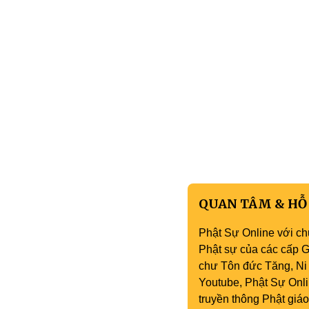
QUAN TÂM & HỖ
Phật Sự Online với ch
Phật sự của các cấp Gi
chư Tôn đức Tăng, Ni 
Youtube, Phật Sự Onli
truyền thông Phật gi