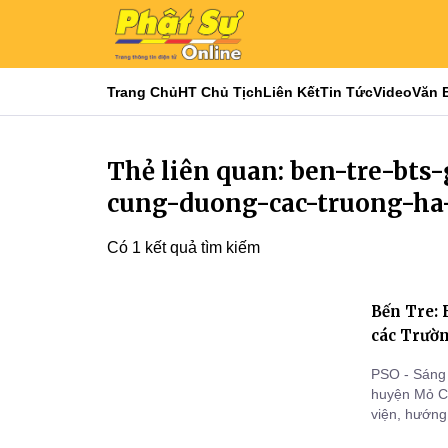
Trang Chủ
HT Chủ Tịch
Liên Kết
Tin Tức
Video
Văn 
Thẻ liên quan: ben-tre-b
cung-duong-cac-truong-ha
Có 1 kết quả tìm kiếm
Bến Tre:
các Trườn
PSO - Sáng
huyện Mỏ Cà
viện, hướng
Tăng chùa 