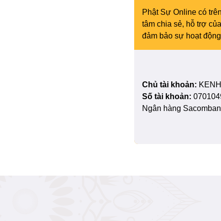
Phật Sự Online có trên
tâm chia sẻ, hỗ trợ c
đảm bảo sự hoạt động 
Chủ tài khoản:
KENH
Số tài khoản:
070104
Ngân hàng Sacombank