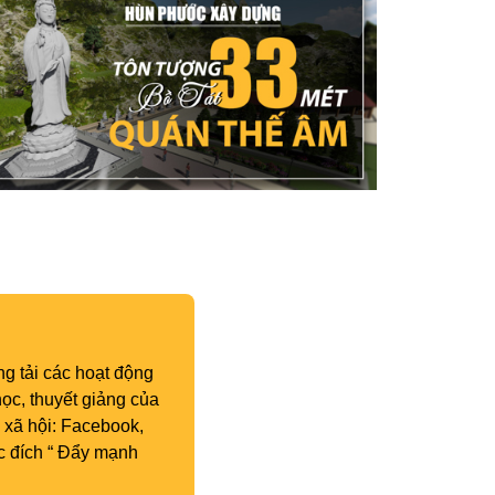
g tải các hoạt động
ọc, thuyết giảng của
 xã hội: Facebook,
c đích “ Đẩy mạnh