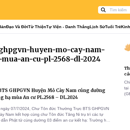
Bản
Đạo Và Đời
Từ Thiện
Tự Viện - Danh Thắng
Lịch Sử
Tuổi Trẻ
Kinh
ts-ghpgvn-huyen-mo-cay-nam-
-mua-an-cu-pl-2568-dl-2024
Th
cá
Ch
tạ
 BTS GHPGVN Huyện Mỏ Cày Nam cúng dường
(G
g hạ mùa An cư PL.2568 – DL.2024
lã
th
 ngày 07/7/2024, Chư Tôn đức Thường Trực BTS GHPGVN
y Nam kết hợp cùng chư Tôn đức Tăng Ni trụ trì các tự
 dẫn Phật tử cúng dường 03 điểm an cư kiết hạ: Trường hạ
Vĩnh An (H.Mỏ Cày Nam) và Trường hạ Ni: Chùa Bạch Vân