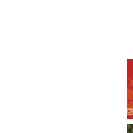
e), Chùa Ngọc Linh (H.Thạnh Phú) do TT.Thích Xương Tâm –
h, Trưởng BTS