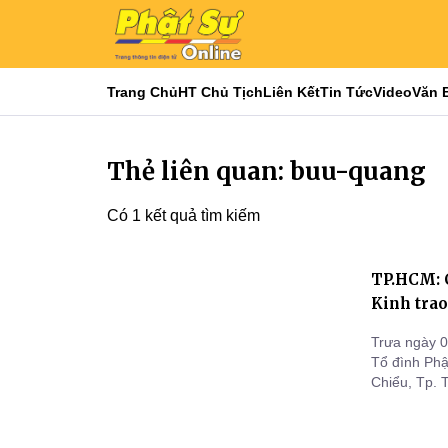
Trang Chủ
HT Chủ Tịch
Liên Kết
Tin Tức
Video
Văn 
Thẻ liên quan: buu-quang
Có 1 kết quả tìm kiếm
TP.HCM: 
Kinh tra
Trưa ngày 
Tổ đình Phậ
Chiểu, Tp. 
đến các hộ 