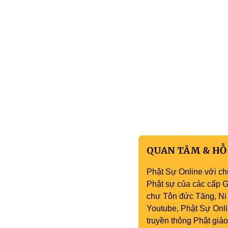
QUAN TÂM & HỖ
Phật Sự Online với ch
Phật sự của các cấp Gi
chư Tôn đức Tăng, Ni 
Youtube, Phật Sự Onli
truyền thông Phật gi