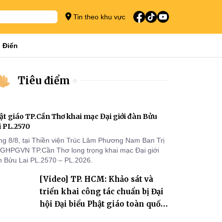
Tin theo khu vực
 Điển
Tiêu điểm
ật giáo TP.Cần Thơ khai mạc Đại giới đàn Bửu
i PL.2570
ng 8/8, tại Thiền viện Trúc Lâm Phương Nam Ban Trị
 GHPGVN TP.Cần Thơ long trọng khai mạc Đại giới
n Bửu Lai PL.2570 – PL.2026.
[Video] TP. HCM: Khảo sát và
triển khai công tác chuẩn bị Đại
hội Đại biểu Phật giáo toàn quốc
lần thứ X, nhiệm kỳ 2026-2031