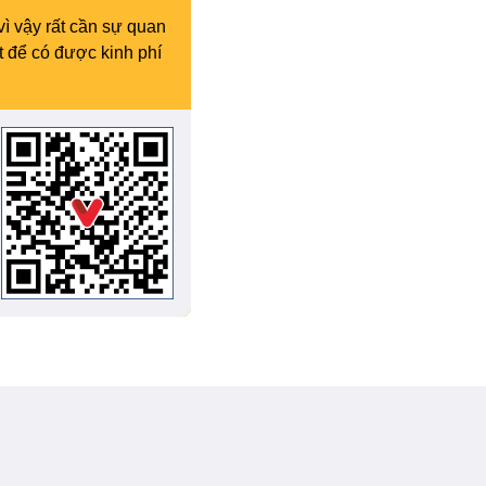
vì vậy rất cần sự quan
t để có được kinh phí