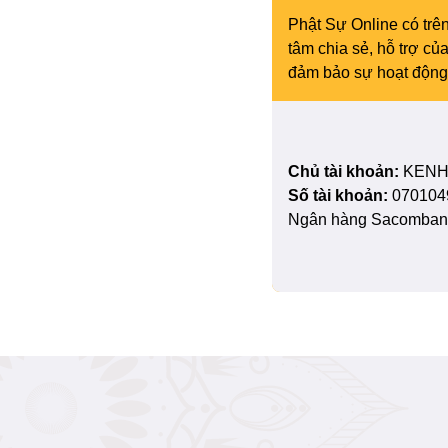
Phật Sự Online có trên
tâm chia sẻ, hỗ trợ c
đảm bảo sự hoạt động 
Chủ tài khoản:
KENH
Số tài khoản:
070104
Ngân hàng Sacombank