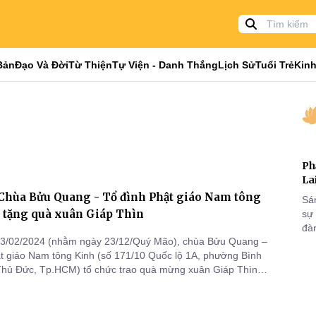
Bản
Đạo Và Đời
Từ Thiện
Tự Viện - Danh Thắng
Lịch Sử
Tuổi Trẻ
Kinh
Ph
La
Chùa Bửu Quang - Tổ đình Phật giáo Nam tông
Sá
o tặng quà xuân Giáp Thìn
sự
đà
03/02/2024 (nhằm ngày 23/12/Quý Mão), chùa Bửu Quang –
t giáo Nam tông Kinh (số 171/10 Quốc lộ 1A, phường Bình
Thủ Đức, Tp.HCM) tổ chức trao quà mừng xuân Giáp Thìn
gia đình có hoàn cảnh khó khăn tại địa phương.