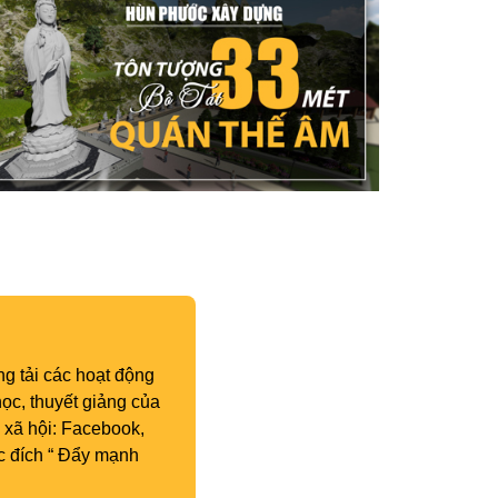
g tải các hoạt động
ọc, thuyết giảng của
 xã hội: Facebook,
c đích “ Đẩy mạnh