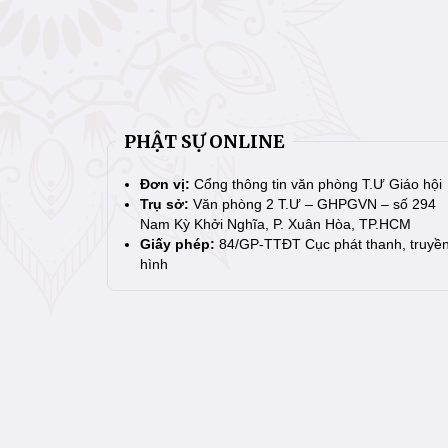
PHẬT SỰ ONLINE
Đơn vị:
Cổng thông tin văn phòng T.Ư Giáo hội
Trụ sở:
Văn phòng 2 T.Ư – GHPGVN – số 294
Nam Kỳ Khởi Nghĩa, P. Xuân Hòa, TP.HCM
Giấy phép:
84/GP-TTĐT Cục phát thanh, truyề
hình