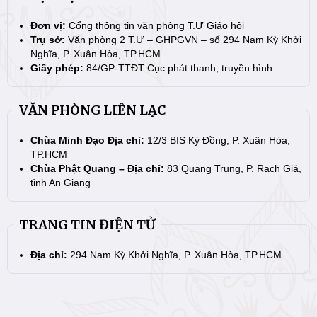
Đơn vị:
Cổng thông tin văn phòng T.Ư Giáo hội
Trụ sở:
Văn phòng 2 T.Ư – GHPGVN – số 294 Nam Kỳ Khởi
Nghĩa, P. Xuân Hòa, TP.HCM
Giấy phép:
84/GP-TTĐT Cục phát thanh, truyền hình
VĂN PHÒNG LIÊN LẠC
Chùa Minh Đạo Địa chỉ:
12/3 BIS Kỳ Đồng, P. Xuân Hòa,
TP.HCM
Chùa Phật Quang – Địa chỉ:
83 Quang Trung, P. Rạch Giá,
tỉnh An Giang
TRANG TIN ĐIỆN TỬ
Địa chỉ:
294 Nam Kỳ Khởi Nghĩa, P. Xuân Hòa, TP.HCM