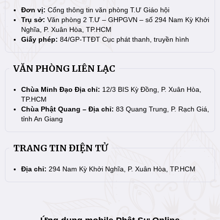
Đơn vị:
Cổng thông tin văn phòng T.Ư Giáo hội
Trụ sở:
Văn phòng 2 T.Ư – GHPGVN – số 294 Nam Kỳ Khởi
Nghĩa, P. Xuân Hòa, TP.HCM
Giấy phép:
84/GP-TTĐT Cục phát thanh, truyền hình
VĂN PHÒNG LIÊN LẠC
Chùa Minh Đạo Địa chỉ:
12/3 BIS Kỳ Đồng, P. Xuân Hòa,
TP.HCM
Chùa Phật Quang – Địa chỉ:
83 Quang Trung, P. Rạch Giá,
tỉnh An Giang
TRANG TIN ĐIỆN TỬ
Địa chỉ:
294 Nam Kỳ Khởi Nghĩa, P. Xuân Hòa, TP.HCM