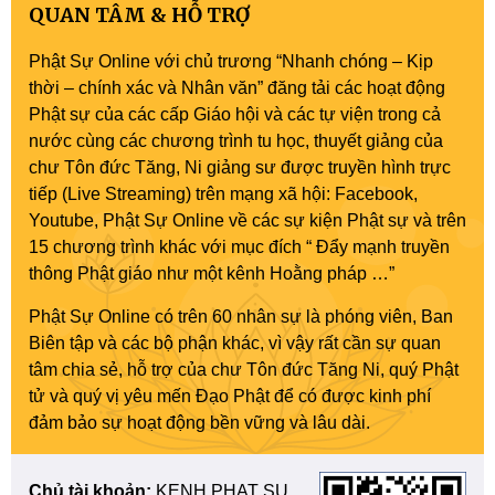
QUAN TÂM & HỖ TRỢ
Phật Sự Online với chủ trương “Nhanh chóng – Kịp
thời – chính xác và Nhân văn” đăng tải các hoạt động
Phật sự của các cấp Giáo hội và các tự viện trong cả
nước cùng các chương trình tu học, thuyết giảng của
chư Tôn đức Tăng, Ni giảng sư được truyền hình trực
tiếp (Live Streaming) trên mạng xã hội: Facebook,
Youtube, Phật Sự Online về các sự kiện Phật sự và trên
15 chương trình khác với mục đích “ Đẩy mạnh truyền
thông Phật giáo như một kênh Hoằng pháp …”
Phật Sự Online có trên 60 nhân sự là phóng viên, Ban
Biên tập và các bộ phận khác, vì vậy rất cần sự quan
tâm chia sẻ, hỗ trợ của chư Tôn đức Tăng Ni, quý Phật
tử và quý vị yêu mến Đạo Phật để có được kinh phí
đảm bảo sự hoạt động bền vững và lâu dài.
Chủ tài khoản:
KENH PHAT SU