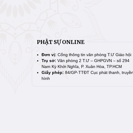
PHẬT SỰ ONLINE
Đơn vị:
Cổng thông tin văn phòng T.Ư Giáo hội
Trụ sở:
Văn phòng 2 T.Ư – GHPGVN – số 294
Nam Kỳ Khởi Nghĩa, P. Xuân Hòa, TP.HCM
Giấy phép:
84/GP-TTĐT Cục phát thanh, truyề
hình