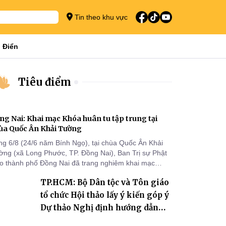
Tin theo khu vực
 Điển
Tiêu điểm
ng Nai: Khai mạc Khóa huân tu tập trung tại
ùa Quốc Ân Khải Tường
ng 6/8 (24/6 năm Bính Ngọ), tại chùa Quốc Ân Khải
ờng (xã Long Phước, TP. Đồng Nai), Ban Trị sự Phật
áo thành phố Đồng Nai đã trang nghiêm khai mạc
a huân tu tập trung trong mùa An cư kiết hạ Phật lịch
TP.HCM: Bộ Dân tộc và Tôn giáo
70 dành cho chư Tăng hành giả an cư tại chỗ khu vực
I, VIII và trường hạ chùa Quốc Ân Khải Tường.
tổ chức Hội thảo lấy ý kiến góp ý
Dự thảo Nghị định hướng dẫn
thi hành Luật Tín ngưỡng, tôn