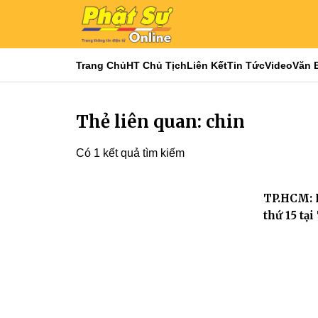
Trang Chủ
HT Chủ Tịch
Liên Kết
Tin Tức
Video
Văn 
Thẻ liên quan: chin
Có 1 kết quả tìm kiếm
TP.HCM: K
thứ 15 tạ