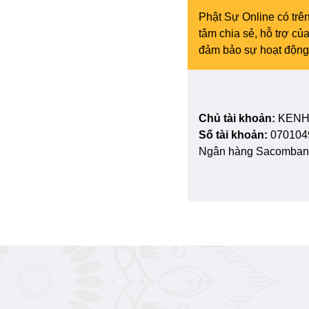
Phật Sự Online có trên
tâm chia sẻ, hỗ trợ c
đảm bảo sự hoạt động 
Chủ tài khoản:
KENH
Số tài khoản:
070104
Ngân hàng Sacombank