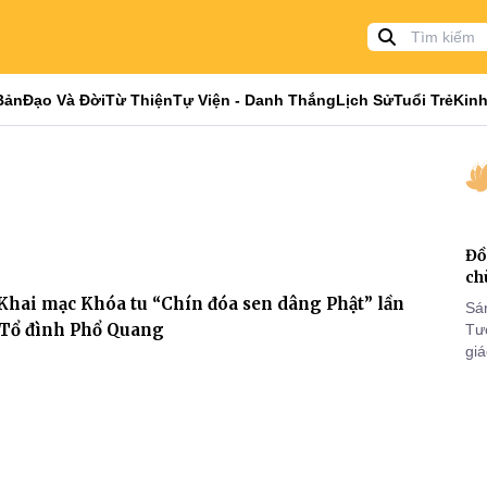
Bản
Đạo Và Đời
Từ Thiện
Tự Viện - Danh Thắng
Lịch Sử
Tuổi Trẻ
Kinh
Đồ
ch
hai mạc Khóa tu “Chín đóa sen dâng Phật” lần
Sá
i Tổ đình Phổ Quang
Tư
gi
Khó
25
VI