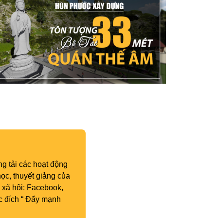
g tải các hoạt động
ọc, thuyết giảng của
 xã hội: Facebook,
c đích “ Đẩy mạnh