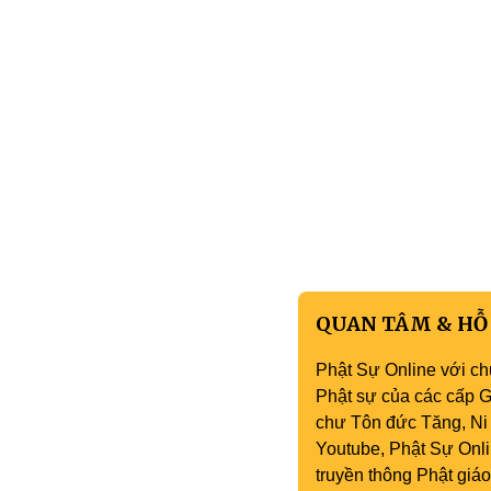
QUAN TÂM & HỖ
Phật Sự Online với ch
Phật sự của các cấp Gi
chư Tôn đức Tăng, Ni 
Youtube, Phật Sự Onli
truyền thông Phật gi