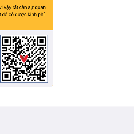
vì vậy rất cần sự quan
t để có được kinh phí