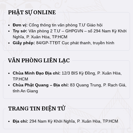
PHẬT SỰ ONLINE
Đơn vị:
Cổng thông tin văn phòng T.Ư Giáo hội
Trụ sở:
Văn phòng 2 T.Ư – GHPGVN – số 294 Nam Kỳ Khởi
Nghĩa, P. Xuân Hòa, TP.HCM
Giấy phép:
84/GP-TTĐT Cục phát thanh, truyền hình
VĂN PHÒNG LIÊN LẠC
Chùa Minh Đạo Địa chỉ:
12/3 BIS Kỳ Đồng, P. Xuân Hòa,
TP.HCM
Chùa Phật Quang – Địa chỉ:
83 Quang Trung, P. Rạch Giá,
tỉnh An Giang
TRANG TIN ĐIỆN TỬ
Địa chỉ:
294 Nam Kỳ Khởi Nghĩa, P. Xuân Hòa, TP.HCM