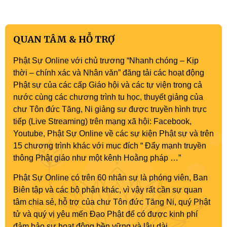
QUAN TÂM & HỖ TRỢ
Phật Sự Online với chủ trương “Nhanh chóng – Kịp
thời – chính xác và Nhân văn” đăng tải các hoạt động
Phật sự của các cấp Giáo hội và các tự viện trong cả
nước cùng các chương trình tu học, thuyết giảng của
chư Tôn đức Tăng, Ni giảng sư được truyền hình trực
tiếp (Live Streaming) trên mạng xã hội: Facebook,
Youtube, Phật Sự Online về các sự kiện Phật sự và trên
15 chương trình khác với mục đích “ Đẩy mạnh truyền
thông Phật giáo như một kênh Hoằng pháp …”
Phật Sự Online có trên 60 nhân sự là phóng viên, Ban
Biên tập và các bộ phận khác, vì vậy rất cần sự quan
tâm chia sẻ, hỗ trợ của chư Tôn đức Tăng Ni, quý Phật
tử và quý vị yêu mến Đạo Phật để có được kinh phí
đảm bảo sự hoạt động bền vững và lâu dài.