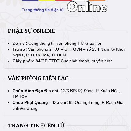
PHẬT SỰ ONLINE
Đơn vị:
Cổng thông tin văn phòng T.Ư Giáo hội
Trụ sở:
Văn phòng 2 T.Ư – GHPGVN – số 294 Nam Kỳ Khởi
Nghĩa, P. Xuân Hòa, TP.HCM
Giấy phép:
84/GP-TTĐT Cục phát thanh, truyền hình
VĂN PHÒNG LIÊN LẠC
Chùa Minh Đạo Địa chỉ:
12/3 BIS Kỳ Đồng, P. Xuân Hòa,
TP.HCM
Chùa Phật Quang – Địa chỉ:
83 Quang Trung, P. Rạch Giá,
tỉnh An Giang
TRANG TIN ĐIỆN TỬ