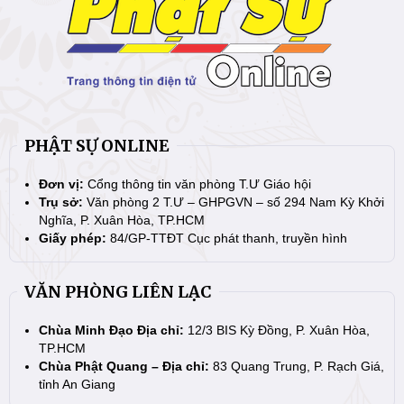
PHẬT SỰ ONLINE
Đơn vị:
Cổng thông tin văn phòng T.Ư Giáo hội
Trụ sở:
Văn phòng 2 T.Ư – GHPGVN – số 294 Nam Kỳ Khởi
Nghĩa, P. Xuân Hòa, TP.HCM
Giấy phép:
84/GP-TTĐT Cục phát thanh, truyền hình
VĂN PHÒNG LIÊN LẠC
Chùa Minh Đạo Địa chỉ:
12/3 BIS Kỳ Đồng, P. Xuân Hòa,
TP.HCM
Chùa Phật Quang – Địa chỉ:
83 Quang Trung, P. Rạch Giá,
tỉnh An Giang