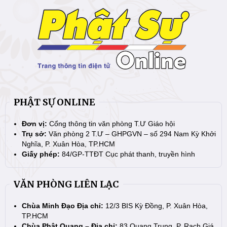
PHẬT SỰ ONLINE
Đơn vị:
Cổng thông tin văn phòng T.Ư Giáo hội
Trụ sở:
Văn phòng 2 T.Ư – GHPGVN – số 294 Nam Kỳ Khởi
Nghĩa, P. Xuân Hòa, TP.HCM
Giấy phép:
84/GP-TTĐT Cục phát thanh, truyền hình
VĂN PHÒNG LIÊN LẠC
Chùa Minh Đạo Địa chỉ:
12/3 BIS Kỳ Đồng, P. Xuân Hòa,
TP.HCM
Chùa Phật Quang – Địa chỉ:
83 Quang Trung, P. Rạch Giá,