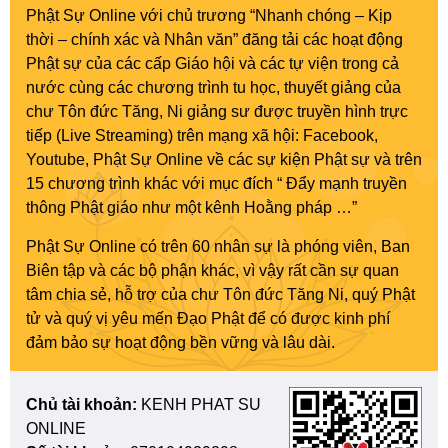
Phật Sự Online với chủ trương “Nhanh chóng – Kịp
thời – chính xác và Nhân văn” đăng tải các hoạt động
Phật sự của các cấp Giáo hội và các tự viện trong cả
nước cùng các chương trình tu học, thuyết giảng của
chư Tôn đức Tăng, Ni giảng sư được truyền hình trực
tiếp (Live Streaming) trên mạng xã hội: Facebook,
Youtube, Phật Sự Online về các sự kiện Phật sự và trên
15 chương trình khác với mục đích “ Đẩy mạnh truyền
thông Phật giáo như một kênh Hoằng pháp …”
Phật Sự Online có trên 60 nhân sự là phóng viên, Ban
Biên tập và các bộ phận khác, vì vậy rất cần sự quan
tâm chia sẻ, hỗ trợ của chư Tôn đức Tăng Ni, quý Phật
tử và quý vị yêu mến Đạo Phật để có được kinh phí
đảm bảo sự hoạt động bền vững và lâu dài.
Chủ tài khoản:
KENH PHAT SU
ONLINE