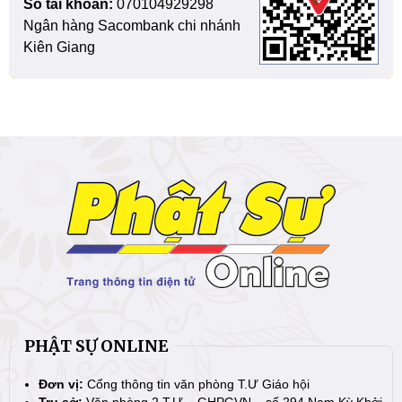
Số tài khoản:
070104929298
Ngân hàng Sacombank chi nhánh
Kiên Giang
PHẬT SỰ ONLINE
Đơn vị:
Cổng thông tin văn phòng T.Ư Giáo hội
Trụ sở:
Văn phòng 2 T.Ư – GHPGVN – số 294 Nam Kỳ Khởi