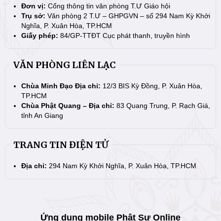
Đơn vị:
Cổng thông tin văn phòng T.Ư Giáo hội
Trụ sở:
Văn phòng 2 T.Ư – GHPGVN – số 294 Nam Kỳ Khởi
Nghĩa, P. Xuân Hòa, TP.HCM
Giấy phép:
84/GP-TTĐT Cục phát thanh, truyền hình
VĂN PHÒNG LIÊN LẠC
Chùa Minh Đạo Địa chỉ:
12/3 BIS Kỳ Đồng, P. Xuân Hòa,
TP.HCM
Chùa Phật Quang – Địa chỉ:
83 Quang Trung, P. Rạch Giá,
tỉnh An Giang
TRANG TIN ĐIỆN TỬ
Địa chỉ:
294 Nam Kỳ Khởi Nghĩa, P. Xuân Hòa, TP.HCM
Ứng dụng mobile Phật Sự Online