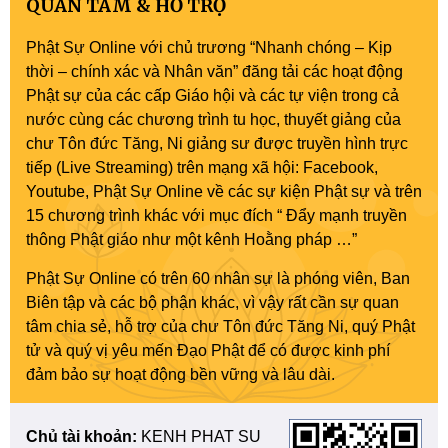
QUAN TÂM & HỖ TRỢ
Phật Sự Online với chủ trương “Nhanh chóng – Kịp
thời – chính xác và Nhân văn” đăng tải các hoạt động
Phật sự của các cấp Giáo hội và các tự viện trong cả
nước cùng các chương trình tu học, thuyết giảng của
chư Tôn đức Tăng, Ni giảng sư được truyền hình trực
tiếp (Live Streaming) trên mạng xã hội: Facebook,
Youtube, Phật Sự Online về các sự kiện Phật sự và trên
15 chương trình khác với mục đích “ Đẩy mạnh truyền
thông Phật giáo như một kênh Hoằng pháp …”
Phật Sự Online có trên 60 nhân sự là phóng viên, Ban
Biên tập và các bộ phận khác, vì vậy rất cần sự quan
tâm chia sẻ, hỗ trợ của chư Tôn đức Tăng Ni, quý Phật
tử và quý vị yêu mến Đạo Phật để có được kinh phí
đảm bảo sự hoạt động bền vững và lâu dài.
Chủ tài khoản:
KENH PHAT SU