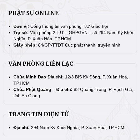
PHẬT SỰ ONLINE
Đơn vị:
Cổng thông tin văn phòng T.Ư Giáo hội
Trụ sở:
Văn phòng 2 T.Ư – GHPGVN – số 294 Nam Kỳ Khởi
Nghĩa, P. Xuân Hòa, TP.HCM
Giấy phép:
84/GP-TTĐT Cục phát thanh, truyền hình
VĂN PHÒNG LIÊN LẠC
Chùa Minh Đạo Địa chỉ:
12/3 BIS Kỳ Đồng, P. Xuân Hòa,
TP.HCM
Chùa Phật Quang – Địa chỉ:
83 Quang Trung, P. Rạch Giá,
tỉnh An Giang
TRANG TIN ĐIỆN TỬ
Địa chỉ:
294 Nam Kỳ Khởi Nghĩa, P. Xuân Hòa, TP.HCM