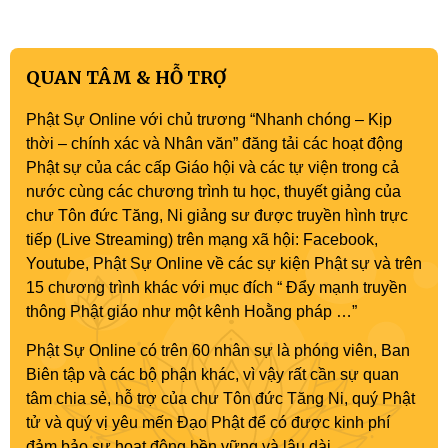
QUAN TÂM & HỖ TRỢ
Phật Sự Online với chủ trương “Nhanh chóng – Kịp
thời – chính xác và Nhân văn” đăng tải các hoạt động
Phật sự của các cấp Giáo hội và các tự viện trong cả
nước cùng các chương trình tu học, thuyết giảng của
chư Tôn đức Tăng, Ni giảng sư được truyền hình trực
tiếp (Live Streaming) trên mạng xã hội: Facebook,
Youtube, Phật Sự Online về các sự kiện Phật sự và trên
15 chương trình khác với mục đích “ Đẩy mạnh truyền
thông Phật giáo như một kênh Hoằng pháp …”
Phật Sự Online có trên 60 nhân sự là phóng viên, Ban
Biên tập và các bộ phận khác, vì vậy rất cần sự quan
tâm chia sẻ, hỗ trợ của chư Tôn đức Tăng Ni, quý Phật
tử và quý vị yêu mến Đạo Phật để có được kinh phí
đảm bảo sự hoạt động bền vững và lâu dài.