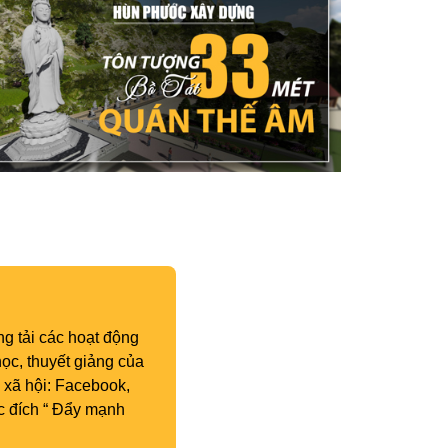
g tải các hoạt động
ọc, thuyết giảng của
 xã hội: Facebook,
c đích “ Đẩy mạnh