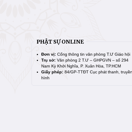
PHẬT SỰ ONLINE
Đơn vị:
Cổng thông tin văn phòng T.Ư Giáo hội
Trụ sở:
Văn phòng 2 T.Ư – GHPGVN – số 294
Nam Kỳ Khởi Nghĩa, P. Xuân Hòa, TP.HCM
Giấy phép:
84/GP-TTĐT Cục phát thanh, truyề
hình