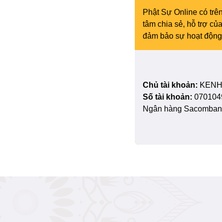
Phật Sự Online có trên
tâm chia sẻ, hỗ trợ c
đảm bảo sự hoạt động 
Chủ tài khoản:
KENH
Số tài khoản:
070104
Ngân hàng Sacombank