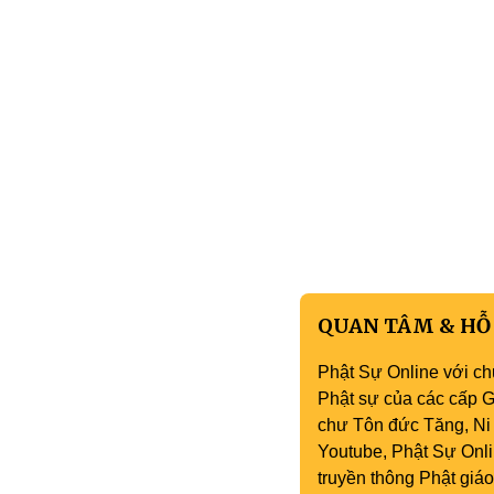
QUAN TÂM & HỖ
Phật Sự Online với ch
Phật sự của các cấp Gi
chư Tôn đức Tăng, Ni 
Youtube, Phật Sự Onli
truyền thông Phật gi