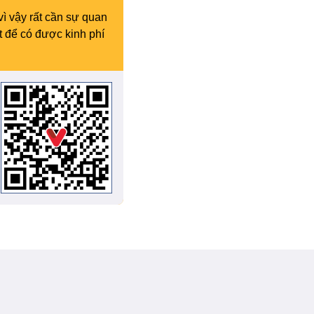
vì vậy rất cần sự quan
t để có được kinh phí