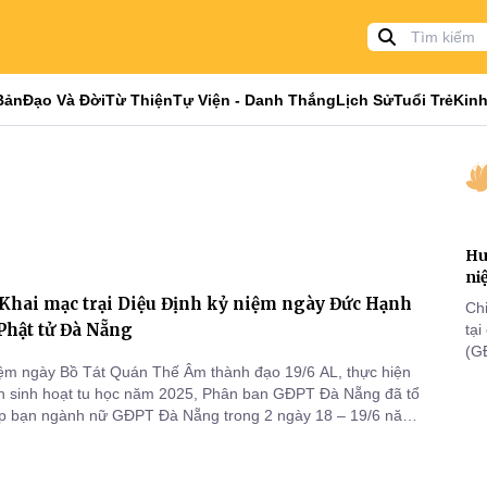
Bản
Đạo Và Đời
Từ Thiện
Tự Viện - Danh Thắng
Lịch Sử
Tuổi Trẻ
Kinh
Hu
ni
Khai mạc trại Diệu Định kỷ niệm ngày Đức Hạnh
Ch
Phật tử Đà Nẵng
tạ
(G
ệm ngày Bồ Tát Quán Thế Âm thành đạo 19/6 AL, thực hiện
lã
h sinh hoạt tu học năm 2025, Phân ban GĐPT Đà Nẵng đã tổ
th
ọp bạn ngành nữ GĐPT Đà Nẵng trong 2 ngày 18 – 19/6 năm
 ngày 12 – 13/7/2025) tại chùa Quang Minh, 412 Tôn Đức
ng Hòa Khánh, TP. Đà Nẵng với tên gọi trại Diệu Định – vị
 p