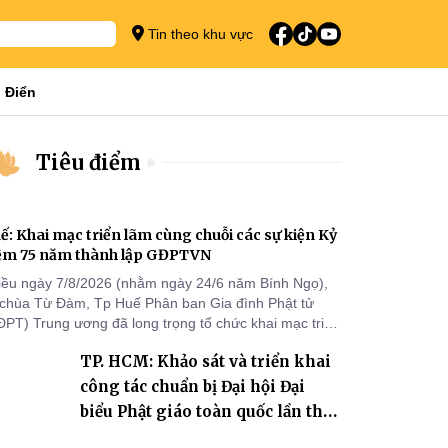
Tin theo khu vực
 Điển
Tiêu điểm
ế: Khai mạc triển lãm cùng chuỗi các sự kiện Kỷ
ệm 75 năm thành lập GĐPTVN
iều ngày 7/8/2026 (nhằm ngày 24/6 năm Bính Ngọ),
i chùa Từ Đàm, Tp Huế Phân ban Gia đình Phật tử
ĐPT) Trung ương đã long trọng tổ chức khai mạc triển
m cùng chuỗi các sự kiện chào mừng Kỷ niệm 75 năm
TP. HCM: Khảo sát và triển khai
ành lập GĐPTVN.
công tác chuẩn bị Đại hội Đại
biểu Phật giáo toàn quốc lần thứ
X, nhiệm kỳ 2026-2031