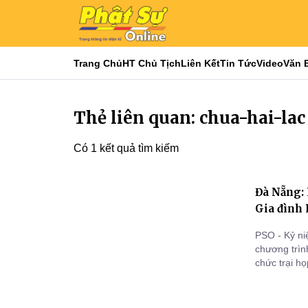
Trang Chủ
HT Chủ Tịch
Liên Kết
Tin Tức
Video
Văn 
Thẻ liên quan: chua-hai-lac
Có 1 kết quả tìm kiếm
Đà Nẵng: 
Gia đình 
PSO - Kỷ ni
chương trìn
chức trại h
Ất Tỵ (nhằm
Thắng, phườ
Sư cô đã vị