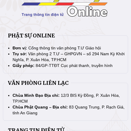
PHẬT SỰ ONLINE
Đơn vị:
Cổng thông tin văn phòng T.Ư Giáo hội
Trụ sở:
Văn phòng 2 T.Ư – GHPGVN – số 294 Nam Kỳ Khởi
Nghĩa, P. Xuân Hòa, TP.HCM
Giấy phép:
84/GP-TTĐT Cục phát thanh, truyền hình
VĂN PHÒNG LIÊN LẠC
Chùa Minh Đạo Địa chỉ:
12/3 BIS Kỳ Đồng, P. Xuân Hòa,
TP.HCM
Chùa Phật Quang – Địa chỉ:
83 Quang Trung, P. Rạch Giá,
tỉnh An Giang
TRANG TIN ĐIỆN TỬ