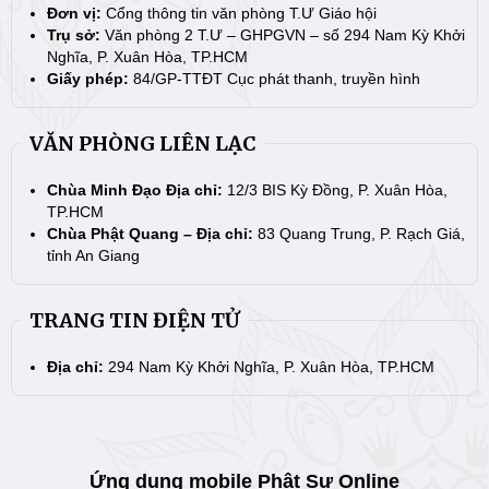
Đơn vị:
Cổng thông tin văn phòng T.Ư Giáo hội
Trụ sở:
Văn phòng 2 T.Ư – GHPGVN – số 294 Nam Kỳ Khởi
Nghĩa, P. Xuân Hòa, TP.HCM
Giấy phép:
84/GP-TTĐT Cục phát thanh, truyền hình
VĂN PHÒNG LIÊN LẠC
Chùa Minh Đạo Địa chỉ:
12/3 BIS Kỳ Đồng, P. Xuân Hòa,
TP.HCM
Chùa Phật Quang – Địa chỉ:
83 Quang Trung, P. Rạch Giá,
tỉnh An Giang
TRANG TIN ĐIỆN TỬ
Địa chỉ:
294 Nam Kỳ Khởi Nghĩa, P. Xuân Hòa, TP.HCM
Ứng dụng mobile Phật Sự Online