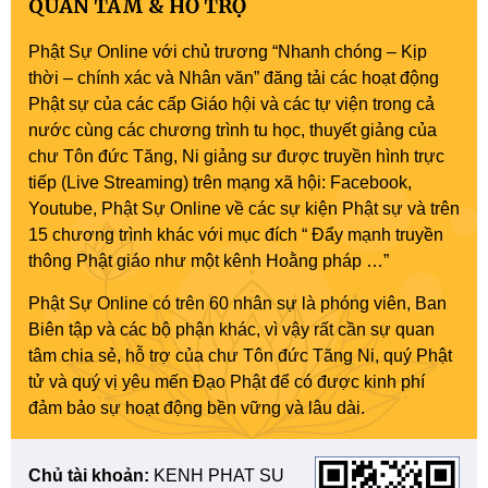
QUAN TÂM & HỖ TRỢ
Phật Sự Online với chủ trương “Nhanh chóng – Kịp
thời – chính xác và Nhân văn” đăng tải các hoạt động
Phật sự của các cấp Giáo hội và các tự viện trong cả
nước cùng các chương trình tu học, thuyết giảng của
chư Tôn đức Tăng, Ni giảng sư được truyền hình trực
tiếp (Live Streaming) trên mạng xã hội: Facebook,
Youtube, Phật Sự Online về các sự kiện Phật sự và trên
15 chương trình khác với mục đích “ Đẩy mạnh truyền
thông Phật giáo như một kênh Hoằng pháp …”
Phật Sự Online có trên 60 nhân sự là phóng viên, Ban
Biên tập và các bộ phận khác, vì vậy rất cần sự quan
tâm chia sẻ, hỗ trợ của chư Tôn đức Tăng Ni, quý Phật
tử và quý vị yêu mến Đạo Phật để có được kinh phí
đảm bảo sự hoạt động bền vững và lâu dài.
Chủ tài khoản:
KENH PHAT SU