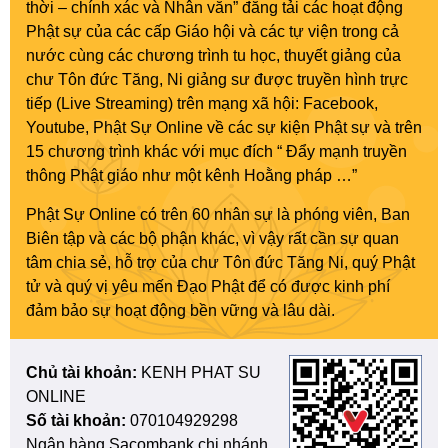
thời – chính xác và Nhân văn” đăng tải các hoạt động
Phật sự của các cấp Giáo hội và các tự viện trong cả
nước cùng các chương trình tu học, thuyết giảng của
chư Tôn đức Tăng, Ni giảng sư được truyền hình trực
tiếp (Live Streaming) trên mạng xã hội: Facebook,
Youtube, Phật Sự Online về các sự kiện Phật sự và trên
15 chương trình khác với mục đích “ Đẩy mạnh truyền
thông Phật giáo như một kênh Hoằng pháp …”
Phật Sự Online có trên 60 nhân sự là phóng viên, Ban
Biên tập và các bộ phận khác, vì vậy rất cần sự quan
tâm chia sẻ, hỗ trợ của chư Tôn đức Tăng Ni, quý Phật
tử và quý vị yêu mến Đạo Phật để có được kinh phí
đảm bảo sự hoạt động bền vững và lâu dài.
Chủ tài khoản:
KENH PHAT SU
ONLINE
Số tài khoản:
070104929298
Ngân hàng Sacombank chi nhánh