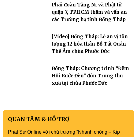
Phái đoàn Tăng Ni và Phật tử
quận 7, TP.HCM thăm và vấn an
các Trường hạ tỉnh Đồng Tháp
[Video] Đồng Tháp: Lễ an vị tôn
tượng 12 hóa thân Bồ Tát Quán
Thế Âm chùa Phước Đức
Đồng Tháp: Chương trình “Đêm
Hội Rước Đèn” đón Trung thu
xưa tại chùa Phước Đức
QUAN TÂM & HỖ TRỢ
Phật Sự Online với chủ trương “Nhanh chóng – Kịp