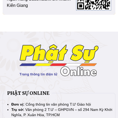
Kiên Giang
PHẬT SỰ ONLINE
Đơn vị:
Cổng thông tin văn phòng T.Ư Giáo hội
Trụ sở:
Văn phòng 2 T.Ư – GHPGVN – số 294 Nam Kỳ Khởi
Nghĩa, P. Xuân Hòa, TP.HCM