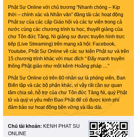
Phật Sự Online với chủ trương “Nhanh chóng – Kịp
thời – chính xác và Nhân văn” đăng tải các hoạt động
Phật sự của các cấp Giáo hội và các tự viện trong cả
nước cùng các chương trình tu học, thuyết giảng của
chư Tôn đức Tăng, Ni giảng sư được truyền hình trực
tiếp (Live Streaming) trên mạng xã hội: Facebook,
Youtube, Phật Sự Online về các sự kiện Phật sự và trên
15 chương trình khác với mục đích “ Đẩy mạnh truyền
thông Phật giáo như một kênh Hoằng pháp …”
Phật Sự Online có trên 60 nhân sự là phóng viên, Ban
Biên tập và các bộ phận khác, vì vậy rất cần sự quan
tâm chia sẻ, hỗ trợ của chư Tôn đức Tăng Ni, quý Phật
tử và quý vị yêu mến Đạo Phật để có được kinh phí
đảm bảo sự hoạt động bền vững và lâu dài.
Chủ tài khoản:
KENH PHAT SU
ONLINE