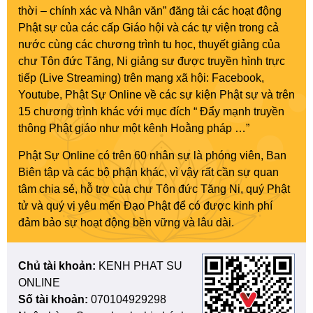
thời – chính xác và Nhân văn” đăng tải các hoạt động
Phật sự của các cấp Giáo hội và các tự viện trong cả
nước cùng các chương trình tu học, thuyết giảng của
chư Tôn đức Tăng, Ni giảng sư được truyền hình trực
tiếp (Live Streaming) trên mạng xã hội: Facebook,
Youtube, Phật Sự Online về các sự kiện Phật sự và trên
15 chương trình khác với mục đích “ Đẩy mạnh truyền
thông Phật giáo như một kênh Hoằng pháp …”
Phật Sự Online có trên 60 nhân sự là phóng viên, Ban
Biên tập và các bộ phận khác, vì vậy rất cần sự quan
tâm chia sẻ, hỗ trợ của chư Tôn đức Tăng Ni, quý Phật
tử và quý vị yêu mến Đạo Phật để có được kinh phí
đảm bảo sự hoạt động bền vững và lâu dài.
Chủ tài khoản:
KENH PHAT SU
ONLINE
Số tài khoản:
070104929298