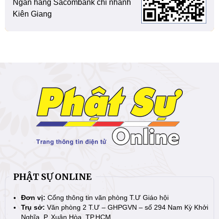
Ngân hàng Sacombank chi nhánh
Kiên Giang
PHẬT SỰ ONLINE
Đơn vị:
Cổng thông tin văn phòng T.Ư Giáo hội
Trụ sở:
Văn phòng 2 T.Ư – GHPGVN – số 294 Nam Kỳ Khởi
Nghĩa, P. Xuân Hòa, TP.HCM