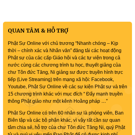
QUAN TÂM & HỖ TRỢ
Phật Sự Online với chủ trương “Nhanh chóng – Kịp
thời – chính xác và Nhân văn” đăng tải các hoạt động
Phật sự của các cấp Giáo hội và các tự viện trong cả
nước cùng các chương trình tu học, thuyết giảng của
chư Tôn đức Tăng, Ni giảng sư được truyền hình trực
tiếp (Live Streaming) trên mạng xã hội: Facebook,
Youtube, Phật Sự Online về các sự kiện Phật sự và trên
15 chương trình khác với mục đích “ Đẩy mạnh truyền
thông Phật giáo như một kênh Hoằng pháp …”
Phật Sự Online có trên 60 nhân sự là phóng viên, Ban
Biên tập và các bộ phận khác, vì vậy rất cần sự quan
tâm chia sẻ, hỗ trợ của chư Tôn đức Tăng Ni, quý Phật
tử và quý vị yêu mến Đạo Phật để có được kinh phí