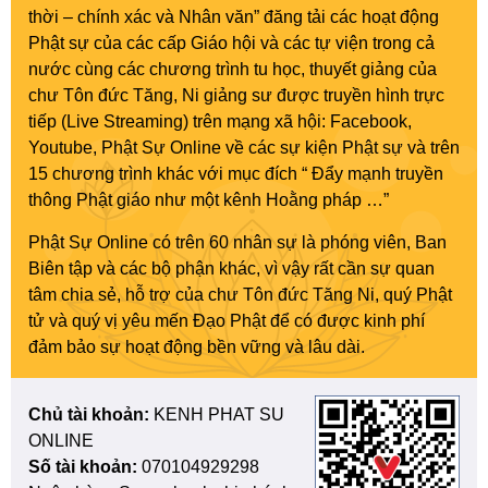
thời – chính xác và Nhân văn” đăng tải các hoạt động
Phật sự của các cấp Giáo hội và các tự viện trong cả
nước cùng các chương trình tu học, thuyết giảng của
chư Tôn đức Tăng, Ni giảng sư được truyền hình trực
tiếp (Live Streaming) trên mạng xã hội: Facebook,
Youtube, Phật Sự Online về các sự kiện Phật sự và trên
15 chương trình khác với mục đích “ Đẩy mạnh truyền
thông Phật giáo như một kênh Hoằng pháp …”
Phật Sự Online có trên 60 nhân sự là phóng viên, Ban
Biên tập và các bộ phận khác, vì vậy rất cần sự quan
tâm chia sẻ, hỗ trợ của chư Tôn đức Tăng Ni, quý Phật
tử và quý vị yêu mến Đạo Phật để có được kinh phí
đảm bảo sự hoạt động bền vững và lâu dài.
Chủ tài khoản:
KENH PHAT SU
ONLINE
Số tài khoản:
070104929298