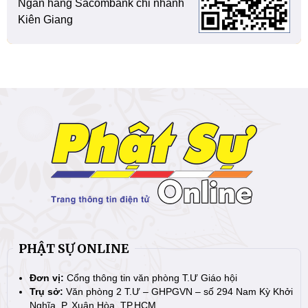
Ngân hàng Sacombank chi nhánh
Kiên Giang
PHẬT SỰ ONLINE
Đơn vị:
Cổng thông tin văn phòng T.Ư Giáo hội
Trụ sở:
Văn phòng 2 T.Ư – GHPGVN – số 294 Nam Kỳ Khởi
Nghĩa, P. Xuân Hòa, TP.HCM