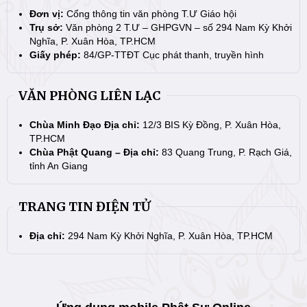
Đơn vị:
Cổng thông tin văn phòng T.Ư Giáo hội
Trụ sở:
Văn phòng 2 T.Ư – GHPGVN – số 294 Nam Kỳ Khởi
Nghĩa, P. Xuân Hòa, TP.HCM
Giấy phép:
84/GP-TTĐT Cục phát thanh, truyền hình
VĂN PHÒNG LIÊN LẠC
Chùa Minh Đạo Địa chỉ:
12/3 BIS Kỳ Đồng, P. Xuân Hòa,
TP.HCM
Chùa Phật Quang – Địa chỉ:
83 Quang Trung, P. Rạch Giá,
tỉnh An Giang
TRANG TIN ĐIỆN TỬ
Địa chỉ:
294 Nam Kỳ Khởi Nghĩa, P. Xuân Hòa, TP.HCM