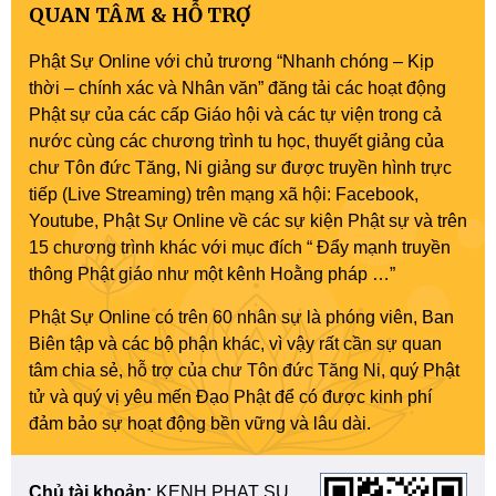
QUAN TÂM & HỖ TRỢ
Phật Sự Online với chủ trương “Nhanh chóng – Kịp
thời – chính xác và Nhân văn” đăng tải các hoạt động
Phật sự của các cấp Giáo hội và các tự viện trong cả
nước cùng các chương trình tu học, thuyết giảng của
chư Tôn đức Tăng, Ni giảng sư được truyền hình trực
tiếp (Live Streaming) trên mạng xã hội: Facebook,
Youtube, Phật Sự Online về các sự kiện Phật sự và trên
15 chương trình khác với mục đích “ Đẩy mạnh truyền
thông Phật giáo như một kênh Hoằng pháp …”
Phật Sự Online có trên 60 nhân sự là phóng viên, Ban
Biên tập và các bộ phận khác, vì vậy rất cần sự quan
tâm chia sẻ, hỗ trợ của chư Tôn đức Tăng Ni, quý Phật
tử và quý vị yêu mến Đạo Phật để có được kinh phí
đảm bảo sự hoạt động bền vững và lâu dài.
Chủ tài khoản:
KENH PHAT SU