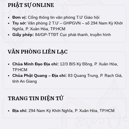
PHẬT SỰ ONLINE
Đơn vị:
Cổng thông tin văn phòng T.Ư Giáo hội
Trụ sở:
Văn phòng 2 T.Ư – GHPGVN – số 294 Nam Kỳ Khởi
Nghĩa, P. Xuân Hòa, TP.HCM
Giấy phép:
84/GP-TTĐT Cục phát thanh, truyền hình
VĂN PHÒNG LIÊN LẠC
Chùa Minh Đạo Địa chỉ:
12/3 BIS Kỳ Đồng, P. Xuân Hòa,
TP.HCM
Chùa Phật Quang – Địa chỉ:
83 Quang Trung, P. Rạch Giá,
tỉnh An Giang
TRANG TIN ĐIỆN TỬ
Địa chỉ:
294 Nam Kỳ Khởi Nghĩa, P. Xuân Hòa, TP.HCM