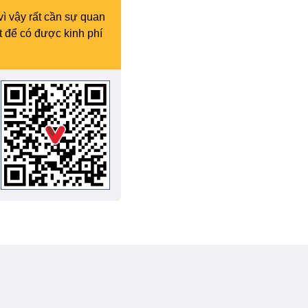
vì vậy rất cần sự quan
t để có được kinh phí