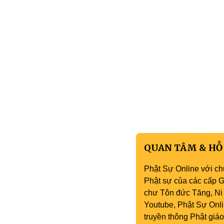
QUAN TÂM & HỖ
Phật Sự Online với ch
Phật sự của các cấp Gi
chư Tôn đức Tăng, Ni 
Youtube, Phật Sự Onli
truyền thông Phật gi