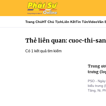
Trang Chủ
HT Chủ Tịch
Liên Kết
Tin Tức
Video
Văn 
Thẻ liên quan: cuoc-thi-sa
Có 1 kết quả tìm kiếm
Trung ươn
trưng (lo
PSO - Ngày 
biểu trưng 
Tăng, Ni, P
chức, cá nh