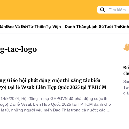
Bản
Đạo Và Đời
Từ Thiện
Tự Viện - Danh Thắng
Lịch Sử
Tuổi Trẻ
Kinh
ng-tac-logo
Đồ
ch
g Giáo hội phát động cuộc thi sáng tác biểu
Sá
go) Đại lễ Vesak Liên Hợp Quốc 2025 tại TP.HCM
Tư
gi
14/9/2024, Hội đồng Trị sự GHPGVN đã phát động cuộc thi
Khó
(logo) Đại lễ Vesak Liên Hợp Quốc 2025 tại TP.HCM dành cho
25
hật tử, những người yêu mến Đạo Phật trong cả nước; các tổ
VI
ân trong nước.