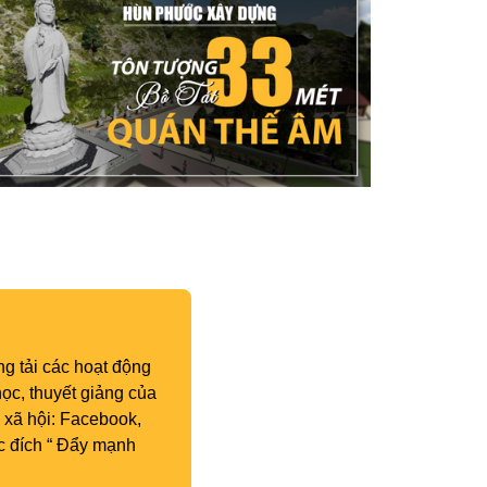
g tải các hoạt động
ọc, thuyết giảng của
 xã hội: Facebook,
c đích “ Đẩy mạnh