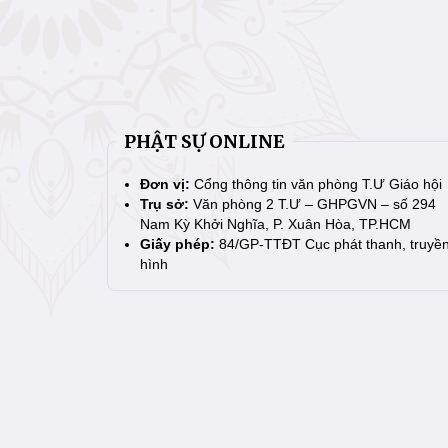
PHẬT SỰ ONLINE
Đơn vị:
Cổng thông tin văn phòng T.Ư Giáo hội
Trụ sở:
Văn phòng 2 T.Ư – GHPGVN – số 294
Nam Kỳ Khởi Nghĩa, P. Xuân Hòa, TP.HCM
Giấy phép:
84/GP-TTĐT Cục phát thanh, truyề
hình