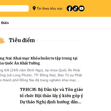
Tin theo khu vực
 Điển
Tiêu điểm
ng Nai: Khai mạc Khóa huân tu tập trung tại
ùa Quốc Ân Khải Tường
ng 6/8 (24/6 năm Bính Ngọ), tại chùa Quốc Ân Khải
ờng (xã Long Phước, TP. Đồng Nai), Ban Trị sự Phật
áo thành phố Đồng Nai đã trang nghiêm khai mạc
a huân tu tập trung trong mùa An cư kiết hạ Phật lịch
TP.HCM: Bộ Dân tộc và Tôn giáo
70 dành cho chư Tăng hành giả an cư tại chỗ khu vực
I, VIII và trường hạ chùa Quốc Ân Khải Tường.
tổ chức Hội thảo lấy ý kiến góp ý
Dự thảo Nghị định hướng dẫn
thi hành Luật Tín ngưỡng, tôn