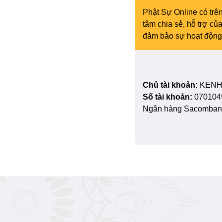
Phật Sự Online có trên
tâm chia sẻ, hỗ trợ c
đảm bảo sự hoạt động 
Chủ tài khoản:
KENH
Số tài khoản:
070104
Ngân hàng Sacombank