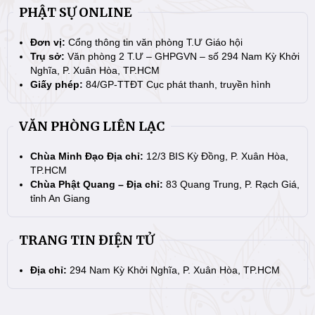
PHẬT SỰ ONLINE
Đơn vị:
Cổng thông tin văn phòng T.Ư Giáo hội
Trụ sở:
Văn phòng 2 T.Ư – GHPGVN – số 294 Nam Kỳ Khởi
Nghĩa, P. Xuân Hòa, TP.HCM
Giấy phép:
84/GP-TTĐT Cục phát thanh, truyền hình
VĂN PHÒNG LIÊN LẠC
Chùa Minh Đạo Địa chỉ:
12/3 BIS Kỳ Đồng, P. Xuân Hòa,
TP.HCM
Chùa Phật Quang – Địa chỉ:
83 Quang Trung, P. Rạch Giá,
tỉnh An Giang
TRANG TIN ĐIỆN TỬ
Địa chỉ:
294 Nam Kỳ Khởi Nghĩa, P. Xuân Hòa, TP.HCM