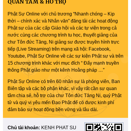
QUAN TÂM & HỖ TRỢ
Phật Sự Online với chủ trương “Nhanh chóng – Kịp
thời – chính xác và Nhân văn” đăng tải các hoạt động
Phật sự của các cấp Giáo hội và các tự viện trong cả
nước cùng các chương trình tu học, thuyết giảng của
chư Tôn đức Tăng, Ni giảng sư được truyền hình trực
tiếp (Live Streaming) trên mạng xã hội: Facebook,
Youtube, Phật Sự Online về các sự kiện Phật sự và trên
15 chương trình khác với mục đích “ Đẩy mạnh truyền
thông Phật giáo như một kênh Hoằng pháp …”
Phật Sự Online có trên 60 nhân sự là phóng viên, Ban
Biên tập và các bộ phận khác, vì vậy rất cần sự quan
tâm chia sẻ, hỗ trợ của chư Tôn đức Tăng Ni, quý Phật
tử và quý vị yêu mến Đạo Phật để có được kinh phí
đảm bảo sự hoạt động bền vững và lâu dài.
Chủ tài khoản:
KENH PHAT SU