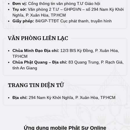
Đơn vị:
Cổng thông tin văn phòng T.Ư Giáo hội
Trụ sở:
Văn phòng 2 T.Ư – GHPGVN – số 294 Nam Kỳ Khởi
Nghĩa, P. Xuân Hòa, TP.HCM
Giấy phép:
84/GP-TTĐT Cục phát thanh, truyền hình
VĂN PHÒNG LIÊN LẠC
Chùa Minh Đạo Địa chỉ:
12/3 BIS Kỳ Đồng, P. Xuân Hòa,
TP.HCM
Chùa Phật Quang – Địa chỉ:
83 Quang Trung, P. Rạch Giá,
tỉnh An Giang
TRANG TIN ĐIỆN TỬ
Địa chỉ:
294 Nam Kỳ Khởi Nghĩa, P. Xuân Hòa, TP.HCM
Ứng dụng mobile Phật Sự Online