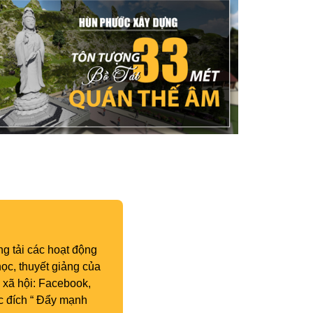
g tải các hoạt động
ọc, thuyết giảng của
 xã hội: Facebook,
c đích “ Đẩy mạnh