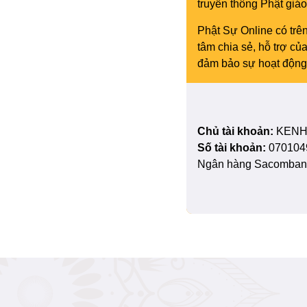
truyền thông Phật gi
Phật Sự Online có trên
tâm chia sẻ, hỗ trợ c
đảm bảo sự hoạt động 
Chủ tài khoản:
KENH
Số tài khoản:
070104
Ngân hàng Sacombank