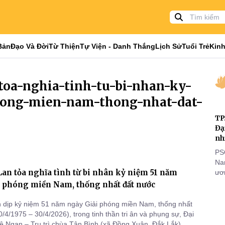
Bản
Đạo Và Đời
Từ Thiện
Tự Viện - Danh Thắng
Lịch Sử
Tuổi Trẻ
Kinh
-toa-nghia-tinh-tu-bi-nhan-ky-
hong-mien-nam-thong-nhat-dat-
TP
Đạ
nh
PS
Nam
Lan tỏa nghĩa tình từ bi nhân kỷ niệm 51 năm
ươn
nhằ
i phóng miền Nam, thống nhất đất nước
gi
 dịp kỷ niệm 51 năm ngày Giải phóng miền Nam, thống nhất
/4/1975 – 30/4/2026), trong tinh thần tri ân và phụng sự, Đại
ệ Ngạn – Trụ trì chùa Tân Bình (xã Đồng Xuân, Đắk Lắk), đã