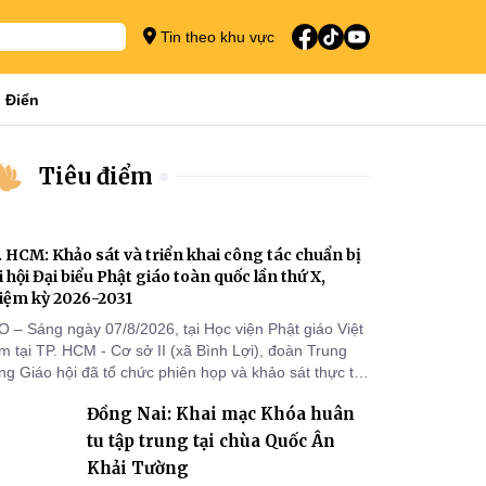
Tin theo khu vực
 Điển
Tiêu điểm
. HCM: Khảo sát và triển khai công tác chuẩn bị
i hội Đại biểu Phật giáo toàn quốc lần thứ X,
iệm kỳ 2026-2031
O – Sáng ngày 07/8/2026, tại Học viện Phật giáo Việt
 tại TP. HCM - Cơ sở II (xã Bình Lợi), đoàn Trung
g Giáo hội đã tổ chức phiên họp và khảo sát thực tế
m triển khai công tác chuẩn bị Đại hội Đại biểu Phật
Đồng Nai: Khai mạc Khóa huân
áo toàn quốc lần thứ X, nhiệm kỳ 2026-2031.
tu tập trung tại chùa Quốc Ân
Khải Tường