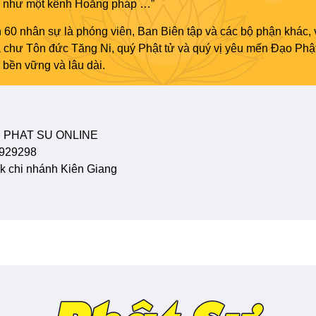
áo như một kênh Hoằng pháp …”
 60 nhân sự là phóng viên, Ban Biên tập và các bộ phận khác, 
ủa chư Tôn đức Tăng Ni, quý Phật tử và quý vị yêu mến Đạo Phậ
bền vững và lâu dài.
 PHAT SU ONLINE
929298
 chi nhánh Kiên Giang