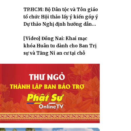
TP.HCM: Bộ Dân tộc và Tôn giáo
tổ chức Hội thảo lấy ý kiến góp ý
Dự thảo Nghị định hướng dẫn
thi hành Luật Tín ngưỡng, tôn
[Video] Đồng Nai: Khai mạc
giáo
khóa Huân tu dành cho Ban Trị
sự và Tăng Ni an cư tại chỗ