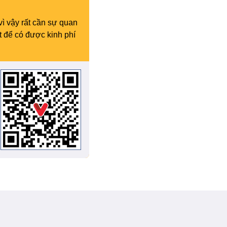
vì vậy rất cần sự quan
t để có được kinh phí