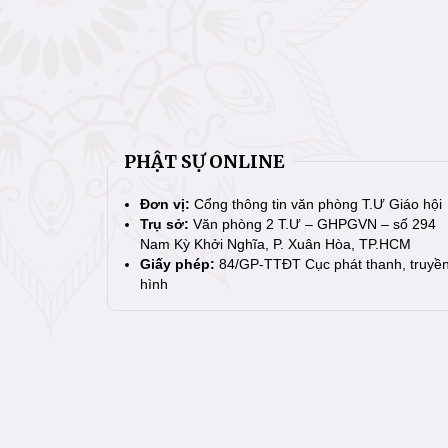
PHẬT SỰ ONLINE
Đơn vị:
Cổng thông tin văn phòng T.Ư Giáo hội
Trụ sở:
Văn phòng 2 T.Ư – GHPGVN – số 294
Nam Kỳ Khởi Nghĩa, P. Xuân Hòa, TP.HCM
Giấy phép:
84/GP-TTĐT Cục phát thanh, truyề
hình