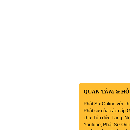
QUAN TÂM & HỖ
Phật Sự Online với ch
Phật sự của các cấp Gi
chư Tôn đức Tăng, Ni 
Youtube, Phật Sự Onli