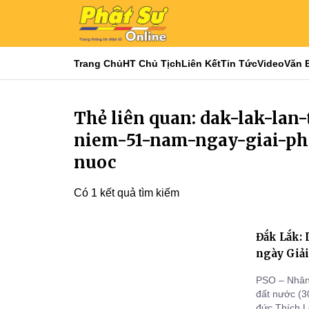
Trang Chủ
HT Chủ Tịch
Liên Kết
Tin Tức
Video
Văn 
Thẻ liên quan: dak-lak-lan
niem-51-nam-ngay-giai-p
nuoc
Có 1 kết quả tìm kiếm
Đắk Lắk: 
ngày Giả
PSO – Nhân
đất nước (30
đức Thích L