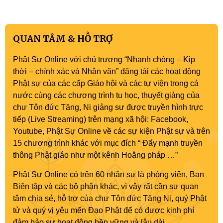
QUAN TÂM & HỖ TRỢ
Phật Sự Online với chủ trương “Nhanh chóng – Kịp
thời – chính xác và Nhân văn” đăng tải các hoạt động
Phật sự của các cấp Giáo hội và các tự viện trong cả
nước cùng các chương trình tu học, thuyết giảng của
chư Tôn đức Tăng, Ni giảng sư được truyền hình trực
tiếp (Live Streaming) trên mạng xã hội: Facebook,
Youtube, Phật Sự Online về các sự kiện Phật sự và trên
15 chương trình khác với mục đích “ Đẩy mạnh truyền
thông Phật giáo như một kênh Hoằng pháp …”
Phật Sự Online có trên 60 nhân sự là phóng viên, Ban
Biên tập và các bộ phận khác, vì vậy rất cần sự quan
tâm chia sẻ, hỗ trợ của chư Tôn đức Tăng Ni, quý Phật
tử và quý vị yêu mến Đạo Phật để có được kinh phí
đảm bảo sự hoạt động bền vững và lâu dài.