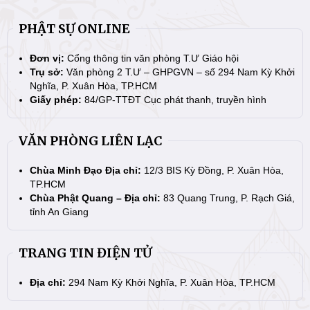
PHẬT SỰ ONLINE
Đơn vị:
Cổng thông tin văn phòng T.Ư Giáo hội
Trụ sở:
Văn phòng 2 T.Ư – GHPGVN – số 294 Nam Kỳ Khởi
Nghĩa, P. Xuân Hòa, TP.HCM
Giấy phép:
84/GP-TTĐT Cục phát thanh, truyền hình
VĂN PHÒNG LIÊN LẠC
Chùa Minh Đạo Địa chỉ:
12/3 BIS Kỳ Đồng, P. Xuân Hòa,
TP.HCM
Chùa Phật Quang – Địa chỉ:
83 Quang Trung, P. Rạch Giá,
tỉnh An Giang
TRANG TIN ĐIỆN TỬ
Địa chỉ:
294 Nam Kỳ Khởi Nghĩa, P. Xuân Hòa, TP.HCM